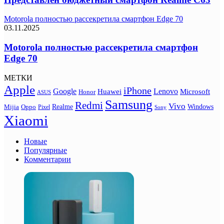
Motorola полностью рассекретила смартфон Edge 70
03.11.2025
Motorola полностью рассекретила смартфон
Edge 70
МЕТКИ
Apple
iPhone
Google
Lenovo
Huawei
Microsoft
Honor
ASUS
Samsung
Redmi
Vivo
Realme
Oppo
Windows
Mijia
Pixel
Sony
Xiaomi
Новые
Популярные
Комментарии