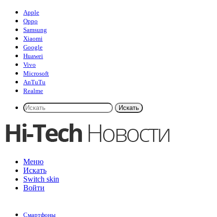
Apple
Oppo
Samsung
Xiaomi
Google
Huawei
Vivo
Microsoft
AnTuTu
Realme
Искать
Меню
Искать
Switch skin
Войти
Смартфоны