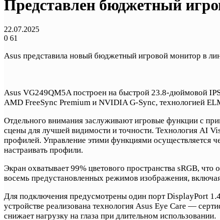
Представлен бюджетный игр
22.07.2025
0
61
Asus представила новый бюджетный игровой монитор в 
Asus VG249QM5A построен на быстрой 23.8-дюймовой IPS-м
AMD FreeSync Premium и NVIDIA G-Sync, технологией EL
Отдельного внимания заслуживают игровые функции с прим
сцены для лучшей видимости и точности. Технология AI V
профилей. Управление этими функциями осуществляется че
настраивать профили.
Экран охватывает 99% цветового пространства sRGB, что о
восемь предустановленных режимов изображения, включая
Для подключения предусмотрены один порт DisplayPort 1.4
устройстве реализована технология Asus Eye Care — серти
снижает нагрузку на глаза при длительном использовании.