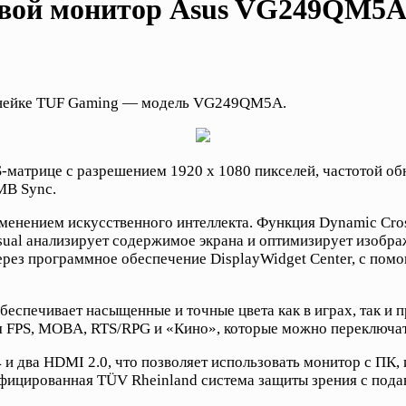
овой монитор Asus VG249QM5
линейке TUF Gaming — модель VG249QM5A.
атрице с разрешением 1920 х 1080 пикселей, частотой обно
MB Sync.
енением искусственного интеллекта. Функция Dynamic Cross
isual анализирует содержимое экрана и оптимизирует изобр
рез программное обеспечение DisplayWidget Center, с пом
беспечивает насыщенные и точные цвета как в играх, так и 
 FPS, MOBA, RTS/RPG и «Кино», которые можно переключат
 и два HDMI 2.0, что позволяет использовать монитор с ПК,
фицированная TÜV Rheinland система защиты зрения с подав