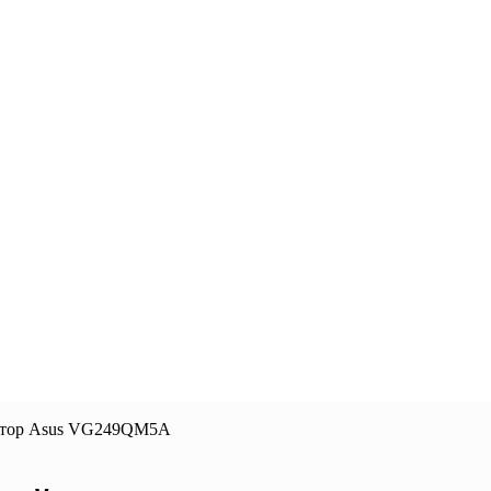
итор Asus VG249QM5A