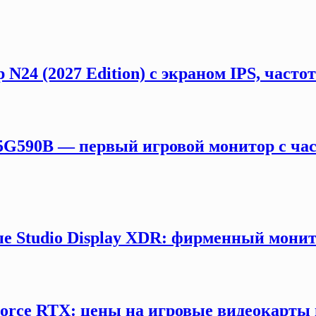
 N24 (2027 Edition) с экраном IPS, част
5G590B — первый игровой монитор с час
е Studio Display XDR: фирменный монит
orce RTX: цены на игровые видеокарты 