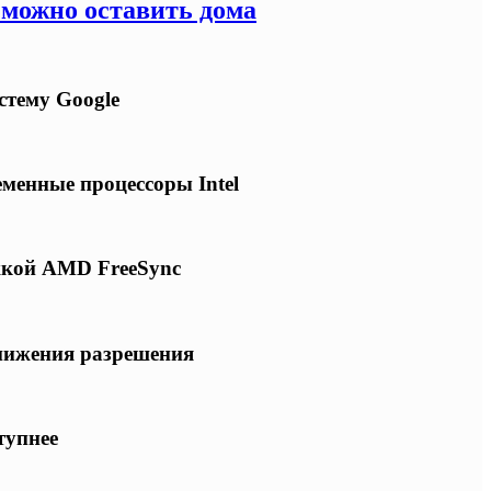
 можно оставить дома
стему Google
еменные процессоры Intel
ржкой AMD FreeSync
снижения разрешения
тупнее