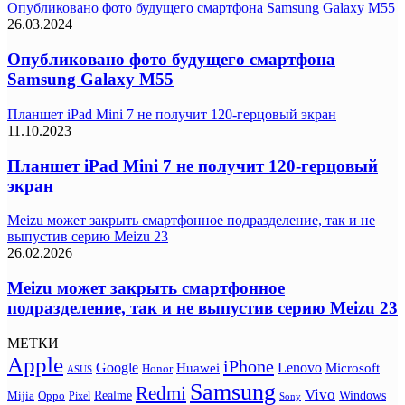
Опубликовано фото будущего смартфона Samsung Galaxy M55
26.03.2024
Опубликовано фото будущего смартфона
Samsung Galaxy M55
Планшет iPad Mini 7 не получит 120-герцовый экран
11.10.2023
Планшет iPad Mini 7 не получит 120-герцовый
экран
Meizu может закрыть смартфонное подразделение, так и не
выпустив серию Meizu 23
26.02.2026
Meizu может закрыть смартфонное
подразделение, так и не выпустив серию Meizu 23
МЕТКИ
Apple
iPhone
Google
Lenovo
Huawei
Microsoft
Honor
ASUS
Samsung
Redmi
Vivo
Realme
Oppo
Windows
Mijia
Pixel
Sony