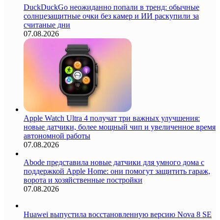
DuckDuckGo неожиданно попали в тренд: обычные
солнцезащитные очки без камер и ИИ раскупили за
считаные дни
07.08.2026
Apple Watch Ultra 4 получат три важных улучшения:
новые датчики, более мощный чип и увеличенное время
автономной работы
07.08.2026
Abode представила новые датчики для умного дома с
поддержкой Apple Home: они помогут защитить гараж,
ворота и хозяйственные постройки
07.08.2026
Huawei выпустила восстановленную версию Nova 8 SE