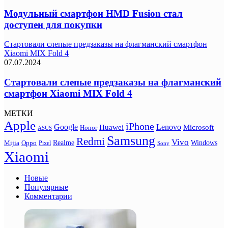
Модульный смартфон HMD Fusion стал
доступен для покупки
Стартовали слепые предзаказы на флагманский смартфон
Xiaomi MIX Fold 4
07.07.2024
Стартовали слепые предзаказы на флагманский
смартфон Xiaomi MIX Fold 4
МЕТКИ
Apple
iPhone
Google
Lenovo
Huawei
Microsoft
Honor
ASUS
Samsung
Redmi
Vivo
Realme
Oppo
Windows
Mijia
Pixel
Sony
Xiaomi
Новые
Популярные
Комментарии