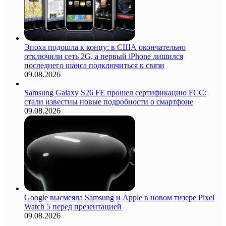
Эпоха подошла к концу: в США окончательно
отключили сеть 2G, а первый iPhone лишился
последнего шанса подключиться к связи
09.08.2026
Samsung Galaxy S26 FE прошел сертификацию FCC:
стали известны новые подробности о смартфоне
09.08.2026
Google высмеяла Samsung и Apple в новом тизере Pixel
Watch 5 перед презентацией
09.08.2026