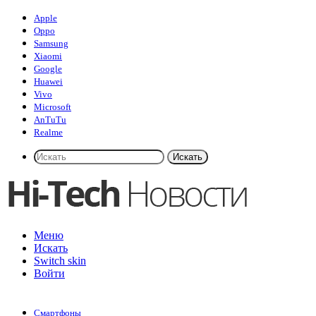
Apple
Oppo
Samsung
Xiaomi
Google
Huawei
Vivo
Microsoft
AnTuTu
Realme
Искать
Меню
Искать
Switch skin
Войти
Смартфоны