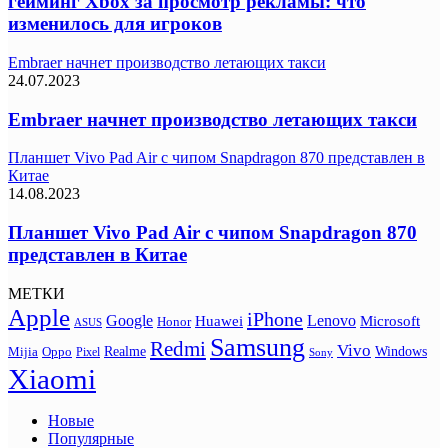
гейминг Xbox за просмотр рекламы: что
изменилось для игроков
Embraer начнет производство летающих такси
24.07.2023
Embraer начнет производство летающих такси
Планшет Vivo Pad Air с чипом Snapdragon 870 представлен в
Китае
14.08.2023
Планшет Vivo Pad Air с чипом Snapdragon 870
представлен в Китае
МЕТКИ
Apple
iPhone
Google
Lenovo
Huawei
Microsoft
Honor
ASUS
Samsung
Redmi
Vivo
Realme
Oppo
Windows
Mijia
Pixel
Sony
Xiaomi
Новые
Популярные