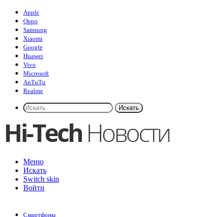
Apple
Oppo
Samsung
Xiaomi
Google
Huawei
Vivo
Microsoft
AnTuTu
Realme
Искать
Меню
Искать
Switch skin
Войти
Смартфоны