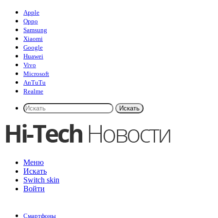
Apple
Oppo
Samsung
Xiaomi
Google
Huawei
Vivo
Microsoft
AnTuTu
Realme
Искать
Меню
Искать
Switch skin
Войти
Смартфоны