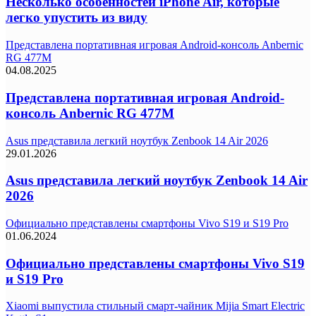
Несколько особенностей iPhone Air, которые
легко упустить из виду
Представлена портативная игровая Android-консоль Anbernic
RG 477M
04.08.2025
Представлена портативная игровая Android-
консоль Anbernic RG 477M
Asus представила легкий ноутбук Zenbook 14 Air 2026
29.01.2026
Asus представила легкий ноутбук Zenbook 14 Air
2026
Официально представлены смартфоны Vivo S19 и S19 Pro
01.06.2024
Официально представлены смартфоны Vivo S19
и S19 Pro
Xiaomi выпустила стильный смарт-чайник Mijia Smart Electric