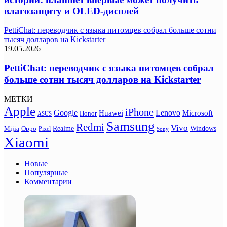
влагозащиту и OLED-дисплей
PettiChat: переводчик с языка питомцев собрал больше сотни
тысяч долларов на Kickstarter
19.05.2026
PettiChat: переводчик с языка питомцев собрал
больше сотни тысяч долларов на Kickstarter
МЕТКИ
Apple
iPhone
Google
Lenovo
Huawei
Microsoft
Honor
ASUS
Samsung
Redmi
Vivo
Realme
Oppo
Windows
Mijia
Pixel
Sony
Xiaomi
Новые
Популярные
Комментарии