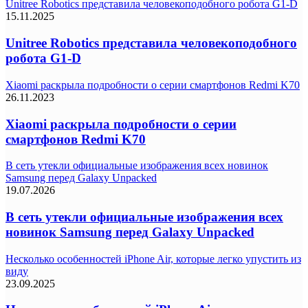
Unitree Robotics представила человекоподобного робота G1-D
15.11.2025
Unitree Robotics представила человекоподобного
робота G1-D
Xiaomi раскрыла подробности о серии смартфонов Redmi K70
26.11.2023
Xiaomi раскрыла подробности о серии
смартфонов Redmi K70
В сеть утекли официальные изображения всех новинок
Samsung перед Galaxy Unpacked
19.07.2026
В сеть утекли официальные изображения всех
новинок Samsung перед Galaxy Unpacked
Несколько особенностей iPhone Air, которые легко упустить из
виду
23.09.2025