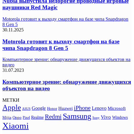
Nubia выпустила недорогие проводные игровые
наушники Red Magic
Motorola готовит к выходу смартфон на базе чипа Snapdragon
8 Gen 5
30.11.2025
Motorola готовит к выходу смартфон на базе
чипа Snapdragon 8 Gen 5
Компьютерное зрение: обнаружение движущихся объектов на
видео
31.07.2023
Компьютерное зрение: обнаружение движущихся
объектов на видео
МЕТКИ
Apple
iPhone
Google
Lenovo
Huawei
Microsoft
Honor
ASUS
Samsung
Redmi
Vivo
Realme
Oppo
Windows
Mijia
Pixel
Sony
Xiaomi