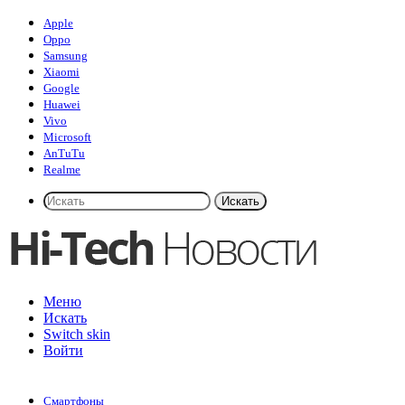
Apple
Oppo
Samsung
Xiaomi
Google
Huawei
Vivo
Microsoft
AnTuTu
Realme
Искать
Меню
Искать
Switch skin
Войти
Смартфоны