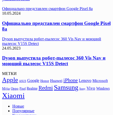
Официально представлен смартфон Google Pixel 8a
10.05.2024
Официально представлен смартфон Google Pixel
8a
Dyson выпустила робот-пылесос 360 Vis Nav и моющий
пылесос V15S Detect
24.05.2023
Dyson выпустила робот-пылесос 360 Vis Nav и
моющий пылесос V15S Detect
МЕТКИ
Apple
iPhone
Google
Lenovo
Huawei
Microsoft
Honor
ASUS
Samsung
Redmi
Vivo
Realme
Oppo
Windows
Mijia
Pixel
Sony
Xiaomi
Новые
Популярные