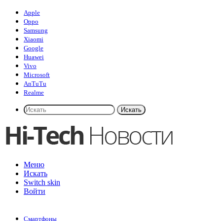
Apple
Oppo
Samsung
Xiaomi
Google
Huawei
Vivo
Microsoft
AnTuTu
Realme
Искать
Меню
Искать
Switch skin
Войти
Смартфоны