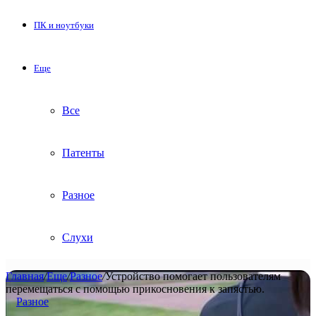
ПК и ноутбуки
Еще
Все
Патенты
Разное
Слухи
Главная
/
Еще
/
Разное
/
Устройство помогает пользователям
перемещаться с помощью прикосновения к запястью.
Разное