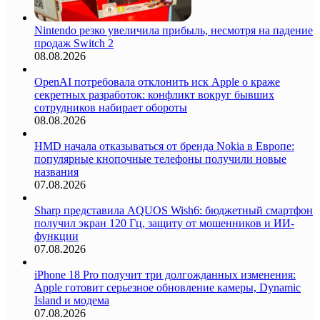
Nintendo резко увеличила прибыль, несмотря на падение
продаж Switch 2
08.08.2026
OpenAI потребовала отклонить иск Apple о краже
секретных разработок: конфликт вокруг бывших
сотрудников набирает обороты
08.08.2026
HMD начала отказываться от бренда Nokia в Европе:
популярные кнопочные телефоны получили новые
названия
07.08.2026
Sharp представила AQUOS Wish6: бюджетный смартфон
получил экран 120 Гц, защиту от мошенников и ИИ-
функции
07.08.2026
iPhone 18 Pro получит три долгожданных изменения:
Apple готовит серьезное обновление камеры, Dynamic
Island и модема
07.08.2026