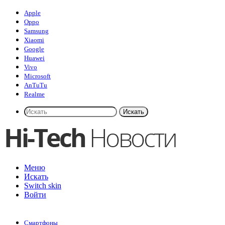
Apple
Oppo
Samsung
Xiaomi
Google
Huawei
Vivo
Microsoft
AnTuTu
Realme
Искать
Меню
Искать
Switch skin
Войти
Смартфоны