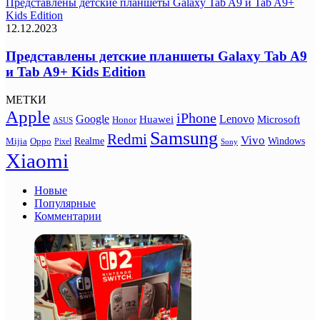
Представлены детские планшеты Galaxy Tab A9 и Tab A9+
Kids Edition
12.12.2023
Представлены детские планшеты Galaxy Tab A9
и Tab A9+ Kids Edition
МЕТКИ
Apple
iPhone
Google
Lenovo
Huawei
Microsoft
Honor
ASUS
Samsung
Redmi
Vivo
Realme
Oppo
Windows
Mijia
Pixel
Sony
Xiaomi
Новые
Популярные
Комментарии