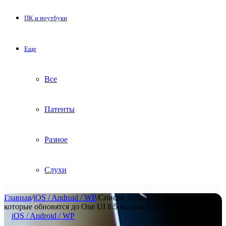
ПК и ноутбуки
Еще
Все
Патенты
Разное
Слухи
Главная
/
iOS / Android / WP
/
Список устройств Samsung,
которые обновятся до One UI 8.5 на базе Android 16
iOS / Android / WP