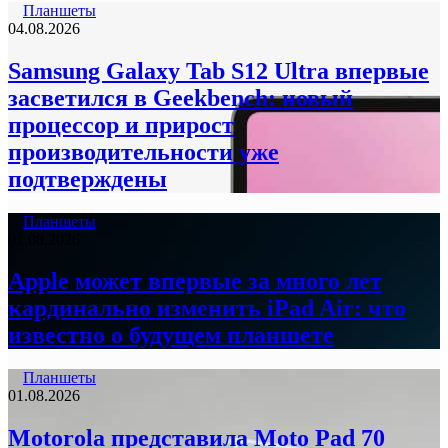
Планшеты
04.08.2026
Samsung Galaxy Tab S12 Ultra впервые
засветился в Geekbench: новый
процессор и прирост
производительности уже
подтверждены
Планшеты
01.08.2026
Apple может впервые за много лет
кардинально изменить iPad Air: что
известно о будущем планшете
Планшеты
01.08.2026
Motorola представила Moto Pad 70