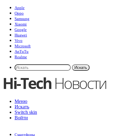
Apple
Oppo
Samsung
Xiaomi
Google
Huawei
Vivo
Microsoft
AnTuTu
Realme
Искать
Меню
Искать
Switch skin
Войти
Смартфоны