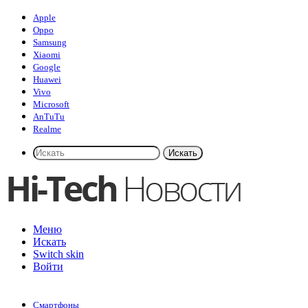
Apple
Oppo
Samsung
Xiaomi
Google
Huawei
Vivo
Microsoft
AnTuTu
Realme
Искать
Меню
Искать
Switch skin
Войти
Смартфоны