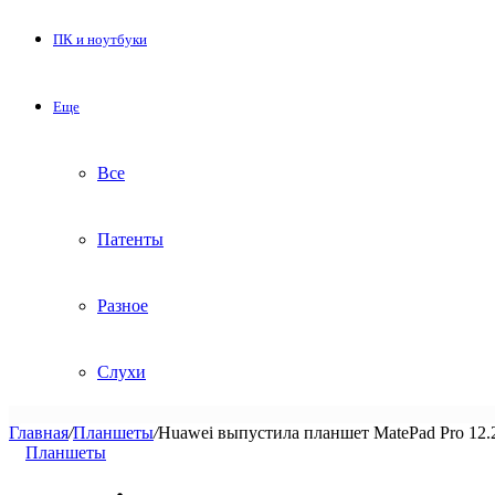
ПК и ноутбуки
Еще
Все
Патенты
Разное
Слухи
Главная
/
Планшеты
/
Huawei выпустила планшет MatePad Pro 12.2
Планшеты