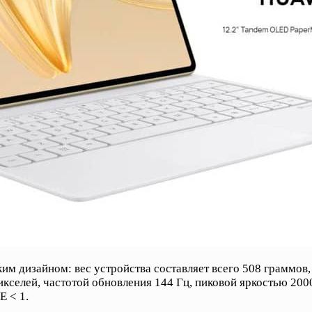
гким дизайном: вес устройства составляет всего 508 грамм
кселей, частотой обновления 144 Гц, пиковой яркостью 200
E < 1.