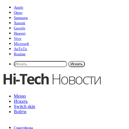
Apple
Oppo
Samsung
Xiaomi
Google
Huawei
Vivo
Microsoft
AnTuTu
Realme
Искать
Меню
Искать
Switch skin
Войти
Смартфоны