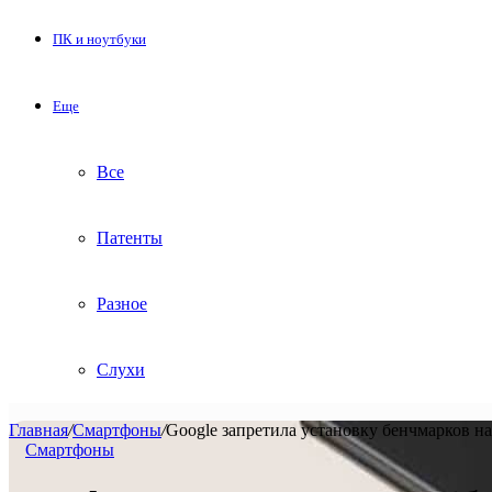
ПК и ноутбуки
Еще
Все
Патенты
Разное
Слухи
Главная
/
Смартфоны
/
Google запретила установку бенчмарков на 
Смартфоны