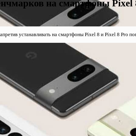
нчмарков на смартфоны Pixel 8
претив устанавливать на смартфоны Pixel 8 и Pixel 8 Pro п