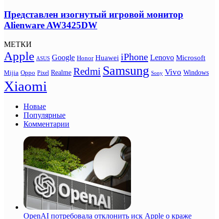
Представлен изогнутый игровой монитор
Alienware AW3425DW
МЕТКИ
Apple
iPhone
Google
Lenovo
Huawei
Microsoft
Honor
ASUS
Samsung
Redmi
Vivo
Realme
Oppo
Windows
Mijia
Pixel
Sony
Xiaomi
Новые
Популярные
Комментарии
OpenAI потребовала отклонить иск Apple о краже