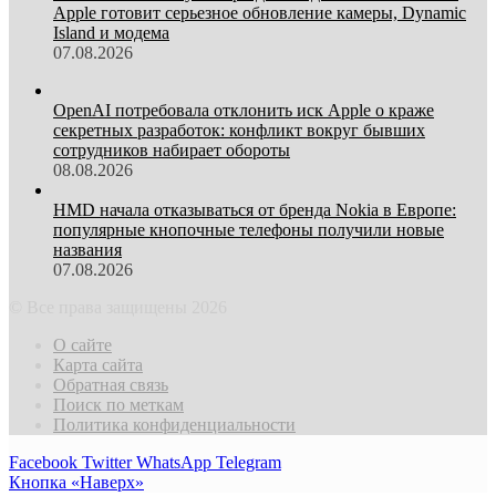
Apple готовит серьезное обновление камеры, Dynamic
Island и модема
07.08.2026
OpenAI потребовала отклонить иск Apple о краже
секретных разработок: конфликт вокруг бывших
сотрудников набирает обороты
08.08.2026
HMD начала отказываться от бренда Nokia в Европе:
популярные кнопочные телефоны получили новые
названия
07.08.2026
© Все права защищены 2026
О сайте
Карта сайта
Обратная связь
Поиск по меткам
Политика конфиденциальности
Facebook
Twitter
WhatsApp
Telegram
Кнопка «Наверх»