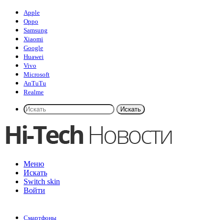
Apple
Oppo
Samsung
Xiaomi
Google
Huawei
Vivo
Microsoft
AnTuTu
Realme
Искать
Меню
Искать
Switch skin
Войти
Смартфоны