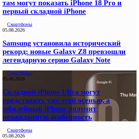
там могут показать iPhone 18 Pro и
первый складной iPhone
Смартфоны
05.08.2026
Samsung установила исторический
рекорд: новые Galaxy Z8 превзошли
легендарную серию Galaxy Note
Смартфоны
05.08.2026
Складной iPhone Ultra могут
представить уже этой осенью, а
юбилейный iPhone получит
неожиданную особенность
Смартфоны
05.08.2026