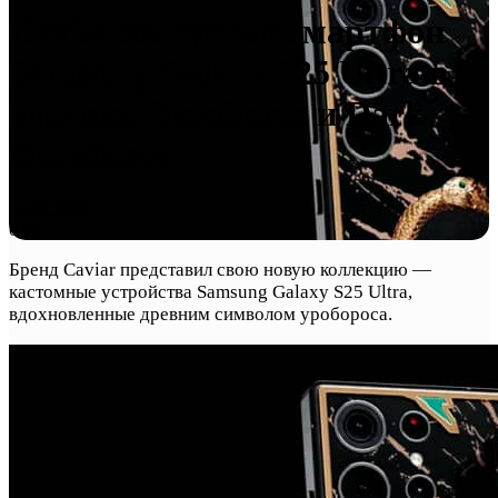
Caviar выпустил смартфон
Samsung Galaxy S25 Ultra в
версиях Ouroboros и Dark
Ouroboros
04.02.2025
0
87
Бренд Caviar представил свою новую коллекцию —
кастомные устройства Samsung Galaxy S25 Ultra,
вдохновленные древним символом уробороса.