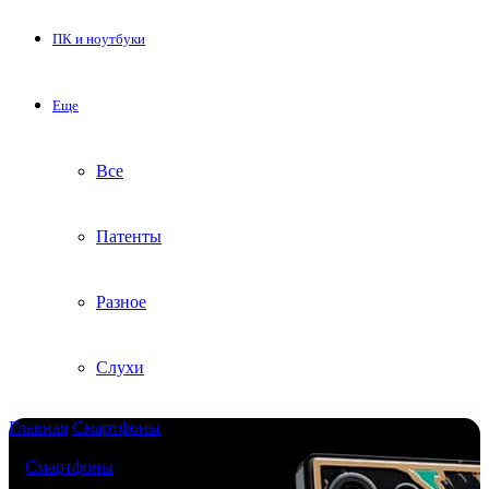
ПК и ноутбуки
Еще
Все
Патенты
Разное
Слухи
Главная
/
Смартфоны
/
Caviar выпустил смартфон Samsung
Galaxy S25 Ultra в версиях Ouroboros и Dark Ouroboros
Смартфоны