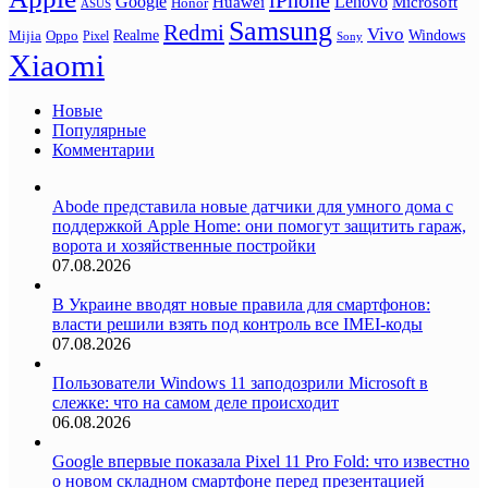
Google
Lenovo
Huawei
Microsoft
Honor
ASUS
Samsung
Redmi
Vivo
Realme
Oppo
Windows
Mijia
Pixel
Sony
Xiaomi
Новые
Популярные
Комментарии
Abode представила новые датчики для умного дома с
поддержкой Apple Home: они помогут защитить гараж,
ворота и хозяйственные постройки
07.08.2026
В Украине вводят новые правила для смартфонов:
власти решили взять под контроль все IMEI-коды
07.08.2026
Пользователи Windows 11 заподозрили Microsoft в
слежке: что на самом деле происходит
06.08.2026
Google впервые показала Pixel 11 Pro Fold: что известно
о новом складном смартфоне перед презентацией