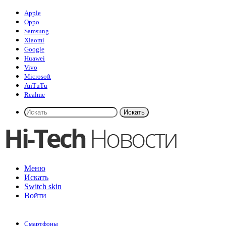
Apple
Oppo
Samsung
Xiaomi
Google
Huawei
Vivo
Microsoft
AnTuTu
Realme
Искать
Меню
Искать
Switch skin
Войти
Смартфоны