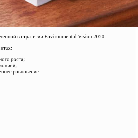
енной в стратегии Environmental Vision 2050.
нтах:
ого роста;
монией;
еннее равновесие.