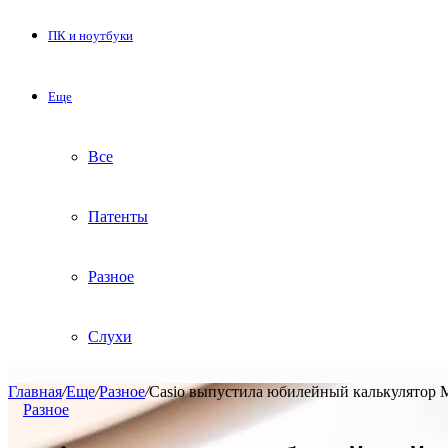
ПК и ноутбуки
Еще
Все
Патенты
Разное
Слухи
Главная
/
Еще
/
Разное
/
Casio выпустила юбилейный калькулятор 
Разное