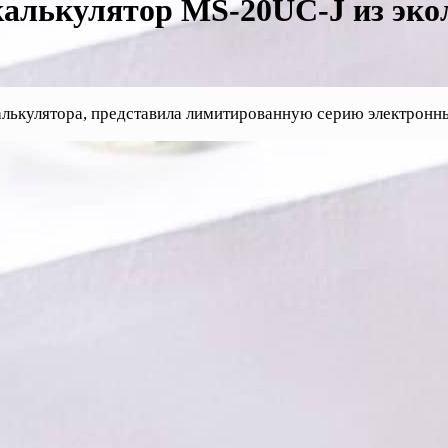
калькулятор MS-20UC-J из эк
калькулятора, представила лимитированную серию электронн