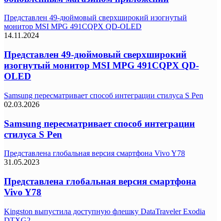
Представлен 49-дюймовый сверхширокий изогнутый
монитор MSI MPG 491CQPX QD-OLED
14.11.2024
Представлен 49-дюймовый сверхширокий
изогнутый монитор MSI MPG 491CQPX QD-
OLED
Samsung пересматривает способ интеграции стилуса S Pen
02.03.2026
Samsung пересматривает способ интеграции
стилуса S Pen
Представлена глобальная версия смартфона Vivo Y78
31.05.2023
Представлена глобальная версия смартфона
Vivo Y78
Kingston выпустила доступную флешку DataTraveler Exodia
DTXG2