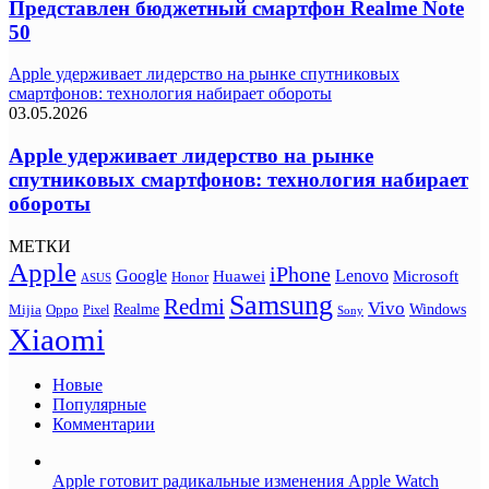
Представлен бюджетный смартфон Realme Note
50
Apple удерживает лидерство на рынке спутниковых
смартфонов: технология набирает обороты
03.05.2026
Apple удерживает лидерство на рынке
спутниковых смартфонов: технология набирает
обороты
МЕТКИ
Apple
iPhone
Google
Lenovo
Huawei
Microsoft
Honor
ASUS
Samsung
Redmi
Vivo
Realme
Oppo
Windows
Mijia
Pixel
Sony
Xiaomi
Новые
Популярные
Комментарии
Apple готовит радикальные изменения Apple Watch