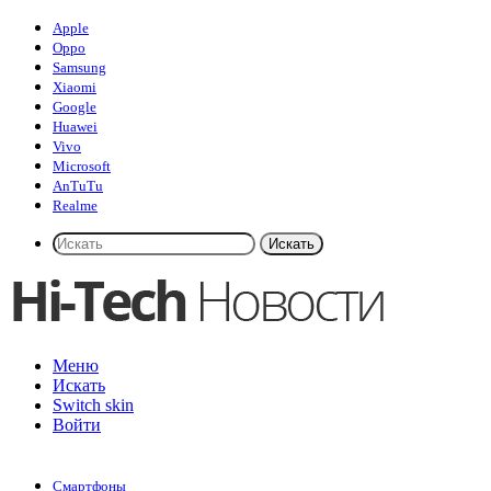
Apple
Oppo
Samsung
Xiaomi
Google
Huawei
Vivo
Microsoft
AnTuTu
Realme
Искать
Меню
Искать
Switch skin
Войти
Смартфоны