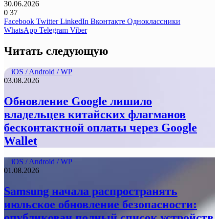
30.06.2026
0
37
Facebook
Twitter
LinkedIn
Вконтакте
Одноклассники
WhatsApp
Telegram
Viber
Читать следующую
iOS / Android / WP
03.08.2026
Обновление Google лишило
владельцев китайских флагманов
бесконтактной оплаты через Google
Wallet
iOS / Android / WP
01.08.2026
Samsung начала распространять
июльское обновление безопасности:
опубликован полный список устройств