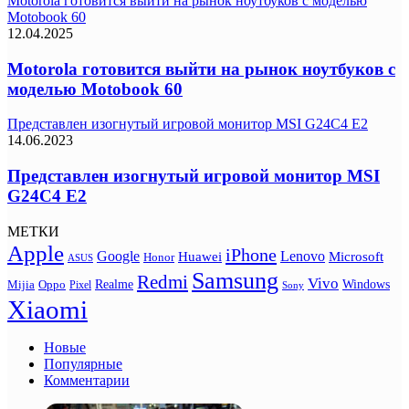
Motorola готовится выйти на рынок ноутбуков с моделью
Motobook 60
12.04.2025
Motorola готовится выйти на рынок ноутбуков с
моделью Motobook 60
Представлен изогнутый игровой монитор MSI G24C4 E2
14.06.2023
Представлен изогнутый игровой монитор MSI
G24C4 E2
МЕТКИ
Apple
iPhone
Google
Lenovo
Huawei
Microsoft
Honor
ASUS
Samsung
Redmi
Vivo
Realme
Oppo
Windows
Mijia
Pixel
Sony
Xiaomi
Новые
Популярные
Комментарии