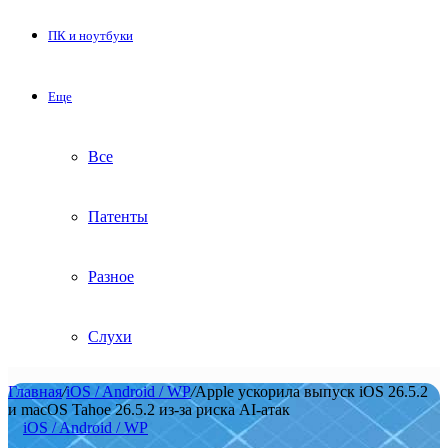
ПК и ноутбуки
Еще
Все
Патенты
Разное
Слухи
Главная
/
iOS / Android / WP
/
Apple ускорила выпуск iOS 26.5.2
и macOS Tahoe 26.5.2 из-за риска AI-атак
iOS / Android / WP