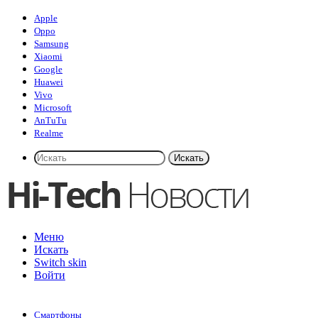
Apple
Oppo
Samsung
Xiaomi
Google
Huawei
Vivo
Microsoft
AnTuTu
Realme
Искать
Меню
Искать
Switch skin
Войти
Смартфоны