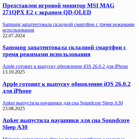
Представлен игровой монитор MSI MAG
271QPX E2 с экраном QD-OLED
Samsung запатентовала складной смартфон с тремя режимами
использования
22.07.2024
Samsung запатентовала складной смартфон с
тремя режимами использования
Apple готовит к выпуску обновление iOS 26.0.2 для iPhone
13.10.2025
Apple готовит к выпуску обновление iOS 26.0.2
для iPhone
Anker выпустила наушники для сна Soundcore Sleep A30
23.08.2025
Anker выпустила наушники для сна Soundcore
Sleep A30