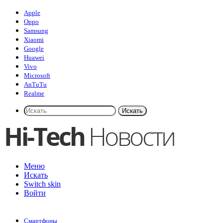
Apple
Oppo
Samsung
Xiaomi
Google
Huawei
Vivo
Microsoft
AnTuTu
Realme
Искать
Меню
Искать
Switch skin
Войти
Смартфоны