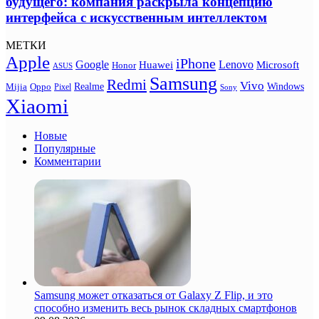
будущего: компания раскрыла концепцию
интерфейса с искусственным интеллектом
МЕТКИ
Apple
iPhone
Google
Lenovo
Huawei
Microsoft
Honor
ASUS
Samsung
Redmi
Vivo
Realme
Oppo
Windows
Mijia
Pixel
Sony
Xiaomi
Новые
Популярные
Комментарии
Samsung может отказаться от Galaxy Z Flip, и это
способно изменить весь рынок складных смартфонов