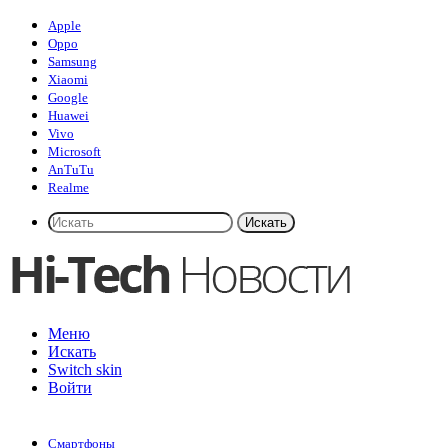
Apple
Oppo
Samsung
Xiaomi
Google
Huawei
Vivo
Microsoft
AnTuTu
Realme
Искать
Меню
Искать
Switch skin
Войти
Смартфоны