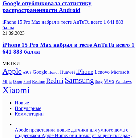
Google опубликовала статистику
распространенности Android
iPhone 15 Pro Max набрал в тесте AnTuTu всего 1 641 883
балла
21.09.2023
iPhone 15 Pro Max набрал в тесте AnTuTu всего 1
641 883 балла
МЕТКИ
Apple
iPhone
Google
Lenovo
Huawei
Microsoft
Honor
ASUS
Samsung
Redmi
Vivo
Realme
Oppo
Windows
Mijia
Pixel
Sony
Xiaomi
Новые
Популярные
Комментарии
Abode представила новые датчики для умного дома с
поддержкой Apple Home: они помогут защитить гараж,