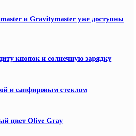
master и Gravitymaster уже доступны
щиту кнопок и солнечную зарядку
кой и сапфировым стеклом
й цвет Olive Gray