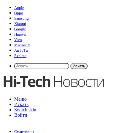
Apple
Oppo
Samsung
Xiaomi
Google
Huawei
Vivo
Microsoft
AnTuTu
Realme
Искать
Меню
Искать
Switch skin
Войти
Смартфоны