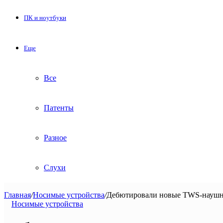
ПК и ноутбуки
Еще
Все
Патенты
Разное
Слухи
Главная
/
Носимые устройства
/
Дебютировали новые TWS-наушни
Носимые устройства