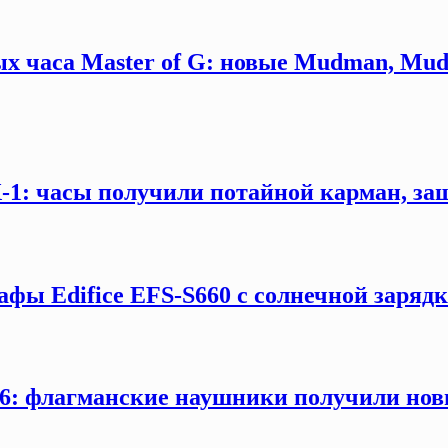
х часа Master of G: новые Mudman, Mud
X-1: часы получили потайной карман, за
афы Edifice EFS-S660 с солнечной заряд
: флагманские наушники получили новы