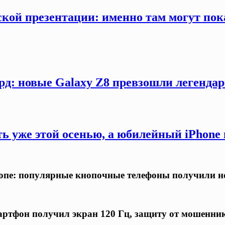
кой презентации: именно там могут пока
рд: новые Galaxy Z8 превзошли легендар
ть уже этой осенью, а юбилейный iPhon
ропе: популярные кнопочные телефоны получили н
ртфон получил экран 120 Гц, защиту от мошенни