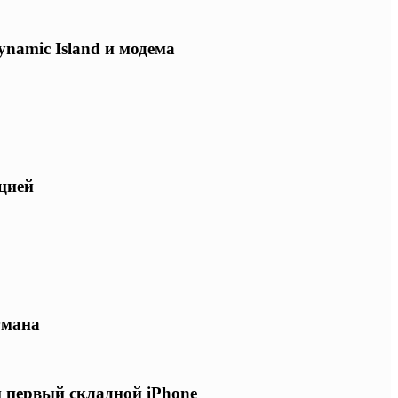
ynamic Island и модема
ацией
гмана
и первый складной iPhone