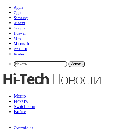
Apple
Oppo
Samsung
Xiaomi
Google
Huawei
Vivo
Microsoft
AnTuTu
Realme
Искать
Меню
Искать
Switch skin
Войти
Смартфоны