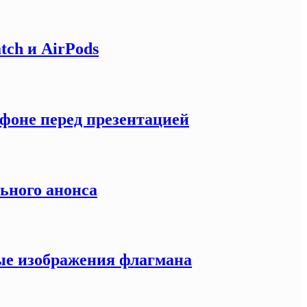
tch и AirPods
тфоне перед презентацией
льного анонса
ные изображения флагмана