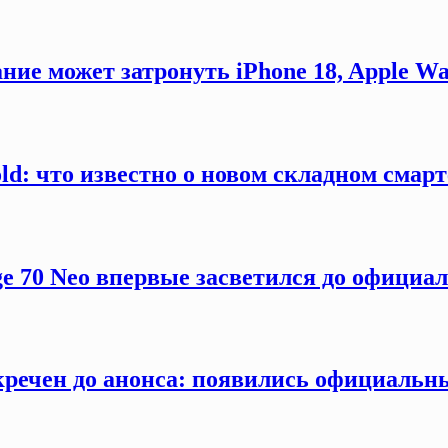
ние может затронуть iPhone 18, Apple Wa
old: что известно о новом складном смар
ge 70 Neo впервые засветился до официа
секречен до анонса: появились официаль