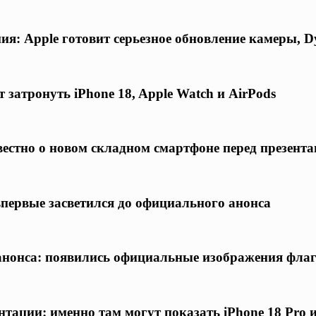
я: Apple готовит серьезное обновление камеры, D
 затронуть iPhone 18, Apple Watch и AirPods
известно о новом складном смартфоне перед презент
 впервые засветился до официального анонса
о анонса: появились официальные изображения фла
нтации: именно там могут показать iPhone 18 Pro 