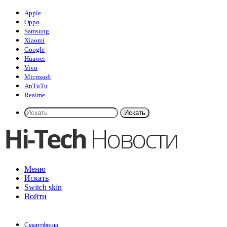
Apple
Oppo
Samsung
Xiaomi
Google
Huawei
Vivo
Microsoft
AnTuTu
Realme
Искать
Меню
Искать
Switch skin
Войти
Смартфоны