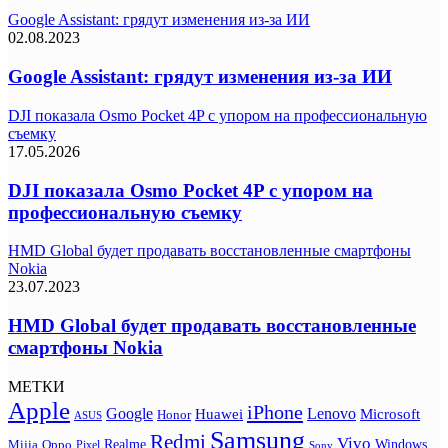
Google Assistant: грядут изменения из-за ИИ
02.08.2023
Google Assistant: грядут изменения из-за ИИ
DJI показала Osmo Pocket 4P с упором на профессиональную
съемку
17.05.2026
DJI показала Osmo Pocket 4P с упором на
профессиональную съемку
HMD Global будет продавать восстановленные смартфоны
Nokia
23.07.2023
HMD Global будет продавать восстановленные
смартфоны Nokia
МЕТКИ
Apple
iPhone
Google
Lenovo
Huawei
Microsoft
Honor
ASUS
Samsung
Redmi
Vivo
Realme
Oppo
Windows
Mijia
Pixel
Sony