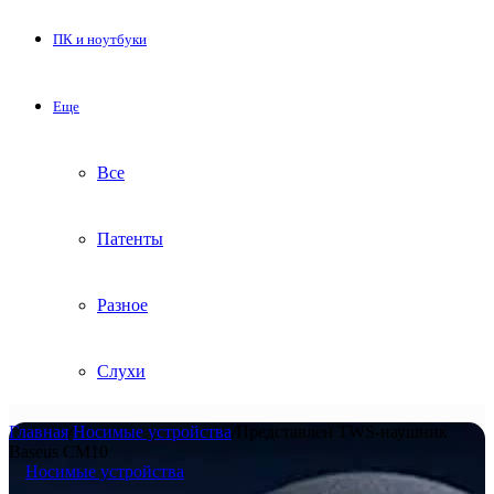
ПК и ноутбуки
Еще
Все
Патенты
Разное
Слухи
Главная
/
Носимые устройства
/
Представлен TWS-наушник
Baseus CM10
Носимые устройства