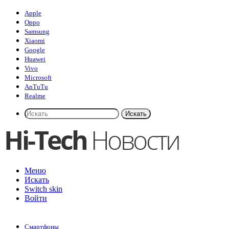
Apple
Oppo
Samsung
Xiaomi
Google
Huawei
Vivo
Microsoft
AnTuTu
Realme
Искать
Меню
Искать
Switch skin
Войти
Смартфоны