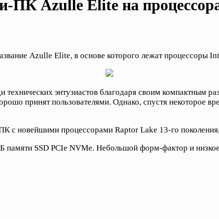
К Azulle Elite на процессорах
ание Azulle Elite, в основе которого лежат процессоры Inte
ди технических энтузиастов благодаря своим компактным ра
рошо принят пользователями. Однако, спустя некоторое вре
и-ПК с новейшими процессорами Raptor Lake 13-го поколения
 ТБ памяти SSD PCIe NVMe. Небольшой форм-фактор и низко