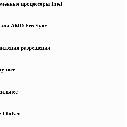
еменные процессоры Intel
ржкой AMD FreeSync
снижения разрешения
тупнее
сильнее
 Olufsen