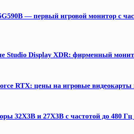
5G590B — первый игровой монитор с час
е Studio Display XDR: фирменный монит
orce RTX: цены на игровые видеокарты 
ы 32X3B и 27X3B с частотой до 480 Гц 