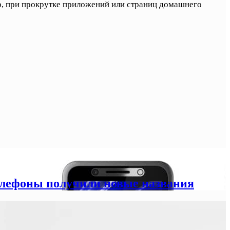
р, при прокрутке приложений или страниц домашнего
елефоны получили новые названия