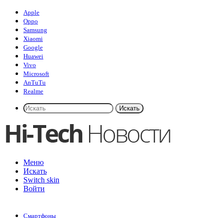
Apple
Oppo
Samsung
Xiaomi
Google
Huawei
Vivo
Microsoft
AnTuTu
Realme
Искать
Меню
Искать
Switch skin
Войти
Смартфоны