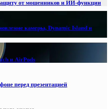
 защиту от мошенников и ИИ-функции
новление камеры, Dynamic Island и
tch и AirPods
тфоне перед презентацией