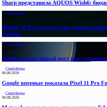
Sharp представила AQUOS Wish6: бюдж
Смартфоны
07.08.2026
iPhone 18 Pro получит три долгожданны
модема
Смартфоны
07.08.2026
Apple готовит новый рост цен: подорожа
Смартфоны
06.08.2026
Google впервые показала Pixel 11 Pro F
Смартфоны
06.08.2026