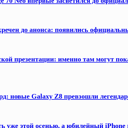
ge 70 Neo впервые засветился до официа
секречен до анонса: появились официаль
кой презентации: именно там могут пока
рд: новые Galaxy Z8 превзошли легендар
ть уже этой осенью, а юбилейный iPhon