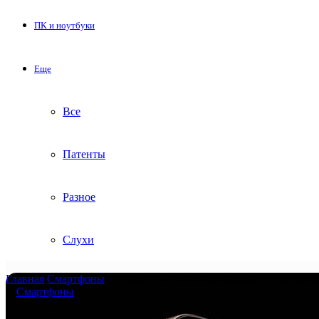
ПК и ноутбуки
Еще
Все
Патенты
Разное
Слухи
Главная
/
Смартфоны
/
У iPhone 16 Pro есть проблемы с чувствит
Смартфоны