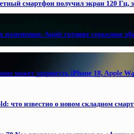
етный смартфон получил экран 120 Гц,
х изменения: Apple готовит серьезное об
ние может затронуть iPhone 18, Apple Wa
old: что известно о новом складном смар