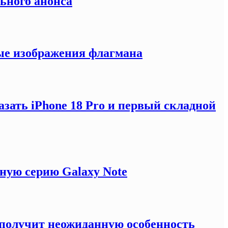
льного анонса
ные изображения флагмана
зать iPhone 18 Pro и первый складной
ную серию Galaxy Note
e получит неожиданную особенность