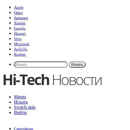
Apple
Oppo
Samsung
Xiaomi
Google
Huawei
Vivo
Microsoft
AnTuTu
Realme
Искать
Меню
Искать
Switch skin
Войти
Смартфоны