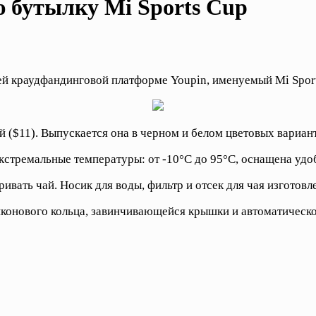
 бутылку Mi Sports Cup
ей краудфандинговой платформе Youpin, именуемый Mi Sport
й ($11). Выпускается она в черном и белом цветовых вариан
экстремальные температуры: от -10°C до 95°C, оснащена уд
ивать чай. Носик для воды, фильтр и отсек для чая изготовл
конового кольца, завинчивающейся крышки и автоматическог