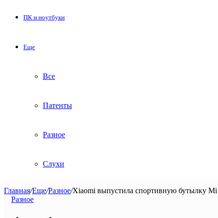
ПК и ноутбуки
Еще
Все
Патенты
Разное
Слухи
Главная
/
Еще
/
Разное
/
Xiaomi выпустила спортивную бутылку Mi 
Разное