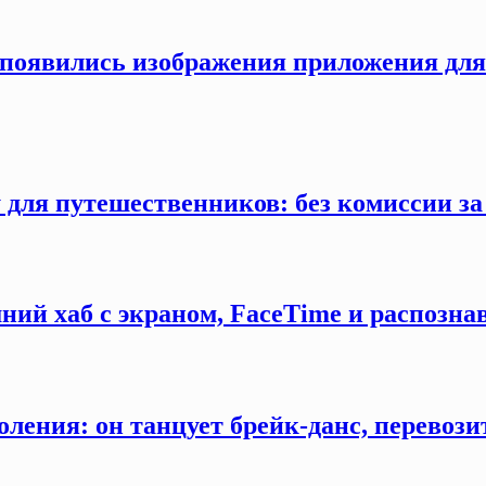
ти появились изображения приложения дл
 для путешественников: без комиссии з
ний хаб с экраном, FaceTime и распозна
оления: он танцует брейк-данс, перевозит