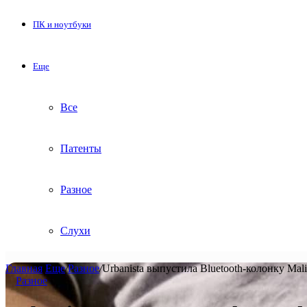
ПК и ноутбуки
Еще
Все
Патенты
Разное
Слухи
Главная
/
Еще
/
Разное
/
Urbanista выпустила Bluetooth-колонку Mal
Разное