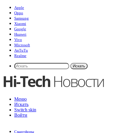
Apple
Oppo
Samsung
Xiaomi
Google
Huawei
Vivo
Microsoft
AnTuTu
Realme
Искать
Меню
Искать
Switch skin
Войти
Смартфоны