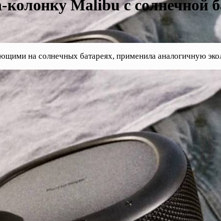
h-колонку Malibu с солнечной 
ающими на солнечных батареях, применила аналогичную экол