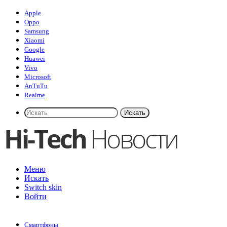
Apple
Oppo
Samsung
Xiaomi
Google
Huawei
Vivo
Microsoft
AnTuTu
Realme
Искать
Меню
Искать
Switch skin
Войти
Смартфоны