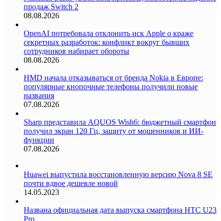
продаж Switch 2
08.08.2026
OpenAI потребовала отклонить иск Apple о краже
секретных разработок: конфликт вокруг бывших
сотрудников набирает обороты
08.08.2026
HMD начала отказываться от бренда Nokia в Европе:
популярные кнопочные телефоны получили новые
названия
07.08.2026
Sharp представила AQUOS Wish6: бюджетный смартфон
получил экран 120 Гц, защиту от мошенников и ИИ-
функции
07.08.2026
Huawei выпустила восстановленную версию Nova 8 SE
почти вдвое дешевле новой
14.05.2023
Названа официальная дата выпуска смартфона HTC U23
Pro