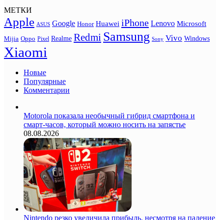
МЕТКИ
Apple
iPhone
Google
Lenovo
Huawei
Microsoft
Honor
ASUS
Samsung
Redmi
Vivo
Realme
Oppo
Windows
Mijia
Pixel
Sony
Xiaomi
Новые
Популярные
Комментарии
Motorola показала необычный гибрид смартфона и
смарт-часов, который можно носить на запястье
08.08.2026
Nintendo резко увеличила прибыль, несмотря на падение