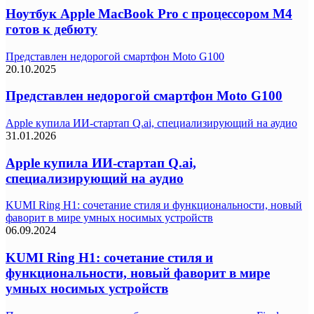
Ноутбук Apple MacBook Pro с процессором M4
готов к дебюту
Представлен недорогой смартфон Moto G100
20.10.2025
Представлен недорогой смартфон Moto G100
Apple купила ИИ-стартап Q.ai, специализирующий на аудио
31.01.2026
Apple купила ИИ-стартап Q.ai,
специализирующий на аудио
KUMI Ring H1: сочетание стиля и функциональности, новый
фаворит в мире умных носимых устройств
06.09.2024
KUMI Ring H1: сочетание стиля и
функциональности, новый фаворит в мире
умных носимых устройств