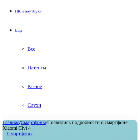
ПК и ноутбуки
Еще
Все
Патенты
Разное
Слухи
Главная
/
Смартфоны
/
Появились подробности о смартфоне
Xiaomi Civi 4
Смартфоны