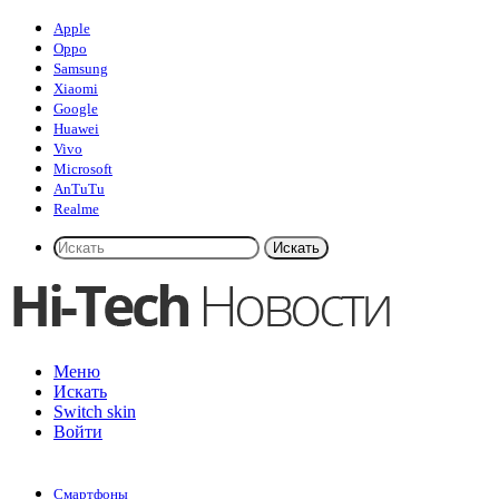
Apple
Oppo
Samsung
Xiaomi
Google
Huawei
Vivo
Microsoft
AnTuTu
Realme
Искать
Меню
Искать
Switch skin
Войти
Смартфоны