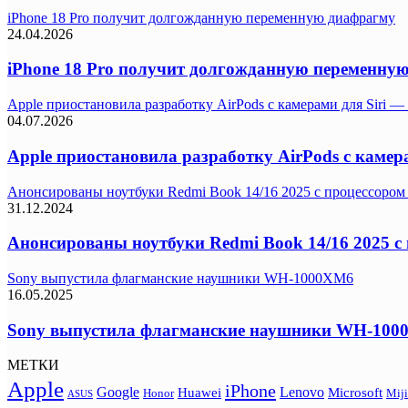
iPhone 18 Pro получит долгожданную переменную диафрагму
24.04.2026
iPhone 18 Pro получит долгожданную переменну
Apple приостановила разработку AirPods с камерами для Siri —
04.07.2026
Apple приостановила разработку AirPods с камер
Анонсированы ноутбуки Redmi Book 14/16 2025 с процессором I
31.12.2024
Анонсированы ноутбуки Redmi Book 14/16 2025 с п
Sony выпустила флагманские наушники WH-1000XM6
16.05.2025
Sony выпустила флагманские наушники WH-10
МЕТКИ
Apple
iPhone
Google
Lenovo
Huawei
Microsoft
Honor
Miji
ASUS