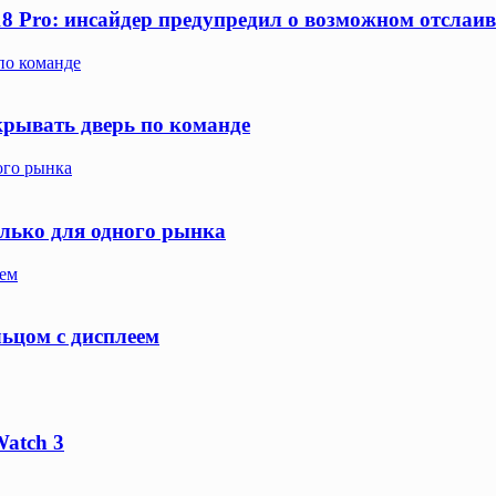
18 Pro: инсайдер предупредил о возможном отслаи
по команде
крывать дверь по команде
ого рынка
олько для одного рынка
еем
льцом с дисплеем
Watch 3