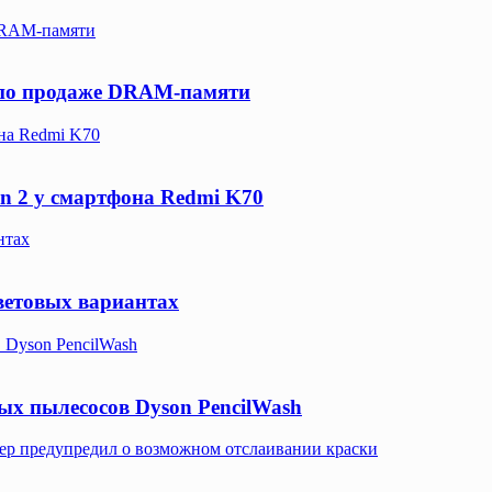
 DRAM-памяти
е по продаже DRAM-памяти
она Redmi K70
en 2 у смартфона Redmi K70
нтах
ветовых вариантах
 Dyson PencilWash
ых пылесосов Dyson PencilWash
йдер предупредил о возможном отслаивании краски