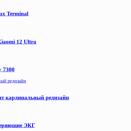
ux Terminal
aomi 12 Ultra
y 7300
ный редизайн
чит кардинальный редизайн
меряющие ЭКГ