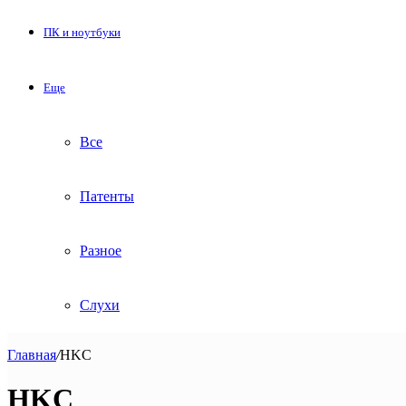
ПК и ноутбуки
Еще
Все
Патенты
Разное
Слухи
Главная
/
HKC
HKC