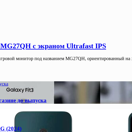
MG27QH с экраном Ultrafast IPS
игровой монитор под названием MG27QH, ориентированный на
уска
газине до выпуска
G (2024)