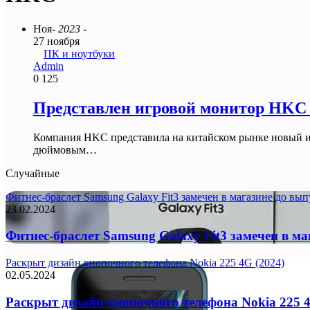
Ноя
- 2023 -
27 ноября
ПК и ноутбуки
Admin
0
125
Представлен игровой монитор HKC 
Компания HKC представила на китайском рынке новый 
дюймовым…
Случайные
Фитнес-браслет Samsung Galaxy Fit3 замечен в магазине до вып
23.02.2024
Фитнес-браслет Samsung Galaxy Fit3 замечен в ма
Раскрыт дизайн кнопочного телефона Nokia 225 4G (2024)
02.05.2024
Раскрыт дизайн кнопочного телефона Nokia 225 4