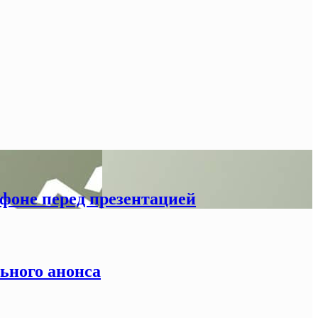
тфоне перед презентацией
льного анонса