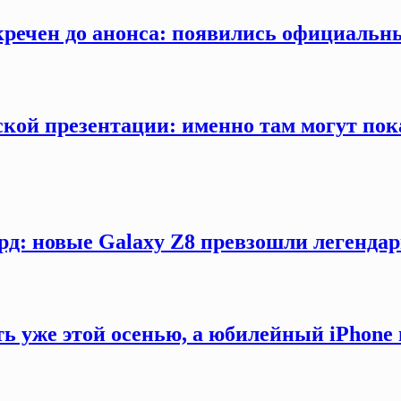
секречен до анонса: появились официаль
кой презентации: именно там могут пока
рд: новые Galaxy Z8 превзошли легендар
ть уже этой осенью, а юбилейный iPhon