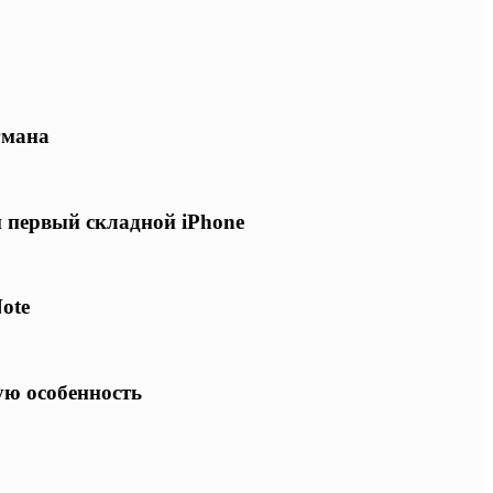
гмана
и первый складной iPhone
ote
ую особенность