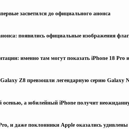
 впервые засветился до официального анонса
о анонса: появились официальные изображения фла
нтации: именно там могут показать iPhone 18 Pro 
 Galaxy Z8 превзошли легендарную серию Galaxy N
ой осенью, а юбилейный iPhone получит неожиданн
ro, и даже поклонники Apple оказались удивлены