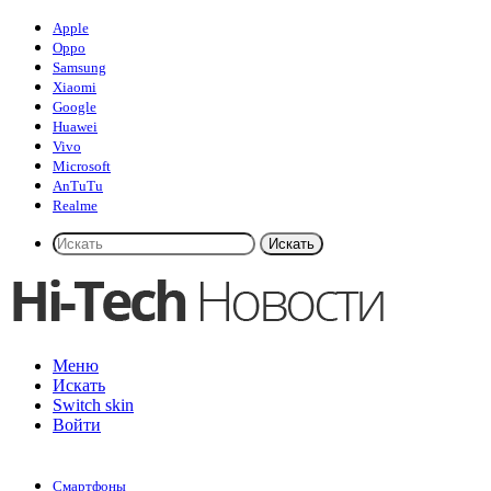
Apple
Oppo
Samsung
Xiaomi
Google
Huawei
Vivo
Microsoft
AnTuTu
Realme
Искать
Меню
Искать
Switch skin
Войти
Смартфоны