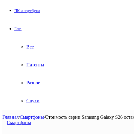
ПК и ноутбуки
Еще
Все
Патенты
Разное
Слухи
Главная
/
Смартфоны
/
Стоимость серии Samsung Galaxy S26 остан
Смартфоны