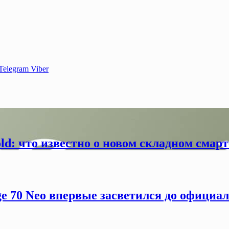
Telegram
Viber
old: что известно о новом складном смар
ge 70 Neo впервые засветился до официа