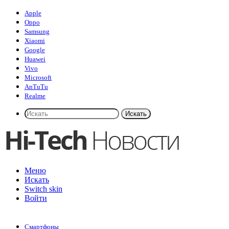
Apple
Oppo
Samsung
Xiaomi
Google
Huawei
Vivo
Microsoft
AnTuTu
Realme
Искать
Меню
Искать
Switch skin
Войти
Смартфоны