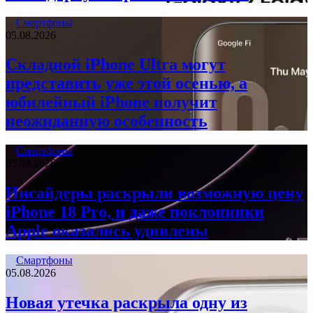
Смартфоны
05.08.2026
Складной iPhone Ultra могут
представить уже этой осенью, а
юбилейный iPhone получит
неожиданную особенность
Смартфоны
05.08.2026
Инсайдеры раскрыли возможную цену
iPhone 18 Pro, и даже поклонники
Apple оказались удивлены
Смартфоны
05.08.2026
Новая утечка раскрыла одну из