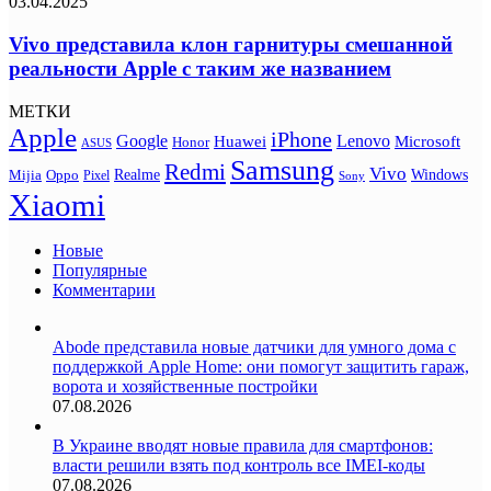
03.04.2025
Vivo представила клон гарнитуры смешанной
реальности Apple с таким же названием
МЕТКИ
Apple
iPhone
Google
Lenovo
Huawei
Microsoft
Honor
ASUS
Samsung
Redmi
Vivo
Realme
Oppo
Windows
Mijia
Pixel
Sony
Xiaomi
Новые
Популярные
Комментарии
Abode представила новые датчики для умного дома с
поддержкой Apple Home: они помогут защитить гараж,
ворота и хозяйственные постройки
07.08.2026
В Украине вводят новые правила для смартфонов:
власти решили взять под контроль все IMEI-коды
07.08.2026