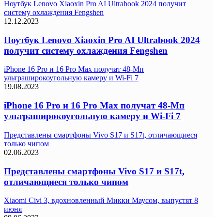
Ноутбук Lenovo Xiaoxin Pro AI Ultrabook 2024 получит
систему охлаждения Fengshen
12.12.2023
Ноутбук Lenovo Xiaoxin Pro AI Ultrabook 2024
получит систему охлаждения Fengshen
iPhone 16 Pro и 16 Pro Max получат 48-Мп
ультраширокоугольную камеру и Wi-Fi 7
19.08.2023
iPhone 16 Pro и 16 Pro Max получат 48-Мп
ультраширокоугольную камеру и Wi-Fi 7
Представлены смартфоны Vivo S17 и S17t, отличающиеся
только чипом
02.06.2023
Представлены смартфоны Vivo S17 и S17t,
отличающиеся только чипом
Xiaomi Civi 3, вдохновленный Микки Маусом, выпустят 8
июня