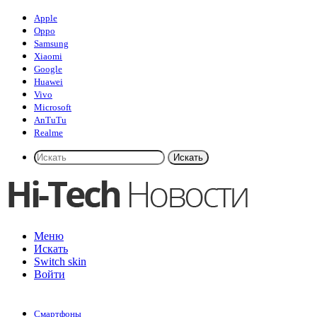
Apple
Oppo
Samsung
Xiaomi
Google
Huawei
Vivo
Microsoft
AnTuTu
Realme
Искать
Меню
Искать
Switch skin
Войти
Смартфоны