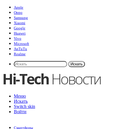
Apple
Oppo
Samsung
Xiaomi
Google
Huawei
Vivo
Microsoft
AnTuTu
Realme
Искать
Меню
Искать
Switch skin
Войти
Смартфоны