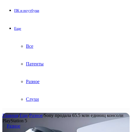
ПК и ноутбуки
Еще
Все
Патенты
Разное
Слухи
Главная
/
Еще
/
Разное
/
Sony продала 65.5 млн единиц консоли
PlayStation 5
Разное