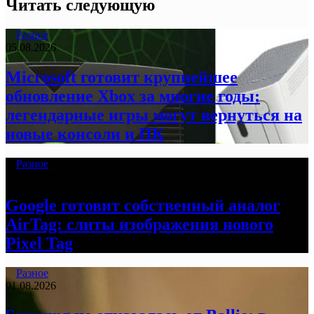
Читать следующую
Разное
05.08.2026
Microsoft готовит крупнейшее
обновление Xbox за многие годы:
легендарные игры могут вернуться на
новые консоли и ПК
Разное
03.08.2026
Google готовит собственный аналог
AirTag: слиты изображения нового
Pixel Tag
Разное
01.08.2026