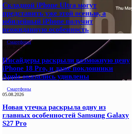
Складной iPhone Ultra могут
представить уже этой осенью, а
юбилейный iPhone получит
неожиданную особенность
Смартфоны
05.08.2026
Инсайдеры раскрыли возможную цену
iPhone 18 Pro, и даже поклонники
Apple оказались удивлены
Смартфоны
05.08.2026
Новая утечка раскрыла одну из
главных особенностей Samsung Galaxy
S27 Pro