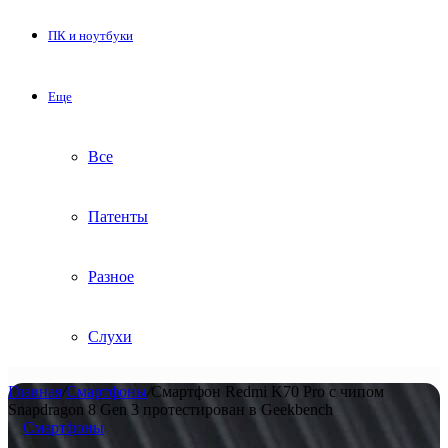
ПК и ноутбуки
Еще
Все
Патенты
Разное
Слухи
Главная
/
Смартфоны
/
Смартфон Redmi K70 Pro с чипом
Snapdragon 8 Gen 3 протестирован в Geekbench
Смартфоны