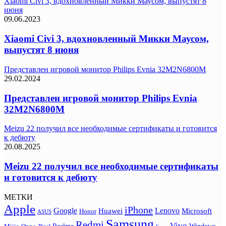
Xiaomi Civi 3, вдохновленный Микки Маусом, выпустят 8
июня
09.06.2023
Xiaomi Civi 3, вдохновленный Микки Маусом,
выпустят 8 июня
Представлен игровой монитор Philips Evnia 32M2N6800M
29.02.2024
Представлен игровой монитор Philips Evnia
32M2N6800M
Meizu 22 получил все необходимые сертификаты и готовится
к дебюту
20.08.2025
Meizu 22 получил все необходимые сертификаты
и готовится к дебюту
МЕТКИ
Apple
iPhone
Google
Lenovo
Huawei
Microsoft
Honor
ASUS
Samsung
Redmi
Vivo
Realme