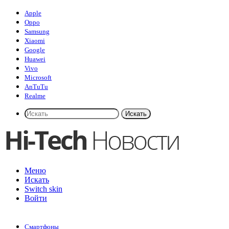
Apple
Oppo
Samsung
Xiaomi
Google
Huawei
Vivo
Microsoft
AnTuTu
Realme
Искать
Меню
Искать
Switch skin
Войти
Смартфоны