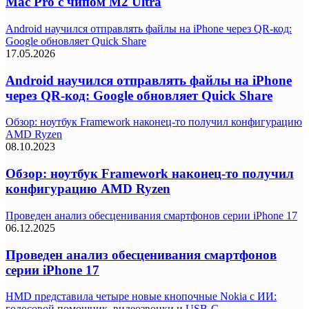
Mac Pro с чипом M2 Ultra
Android научился отправлять файлы на iPhone через QR-код:
Google обновляет Quick Share
17.05.2026
Android научился отправлять файлы на iPhone
через QR-код: Google обновляет Quick Share
Обзор: ноутбук Framework наконец-то получил конфигурацию
AMD Ryzen
08.10.2023
Обзор: ноутбук Framework наконец-то получил
конфигурацию AMD Ryzen
Проведен анализ обесценивания смартфонов серии iPhone 17
06.12.2025
Проведен анализ обесценивания смартфонов
серии iPhone 17
HMD представила четыре новые кнопочные Nokia с ИИ:
голосовой помощник, видеозвонки и USB-C