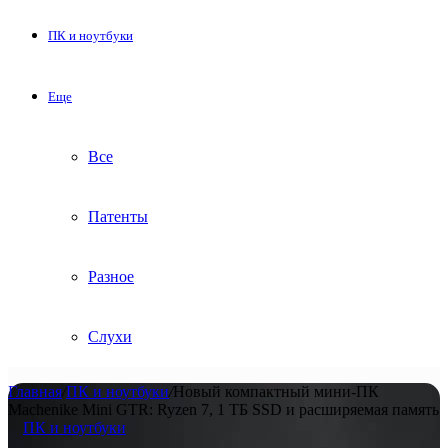
ПК и ноутбуки
Еще
Все
Патенты
Разное
Слухи
Главная
/
ПК и ноутбуки
/
Новый компактный мини-ПК
Machenike Mini GTR: Ryzen 7, 1 ТБ SSD и расширяемая память
ПК и ноутбуки