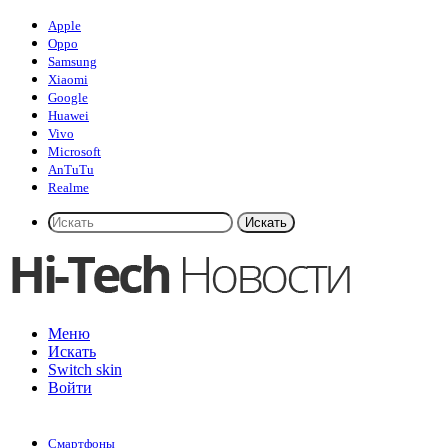
Apple
Oppo
Samsung
Xiaomi
Google
Huawei
Vivo
Microsoft
AnTuTu
Realme
Искать
Меню
Искать
Switch skin
Войти
Смартфоны