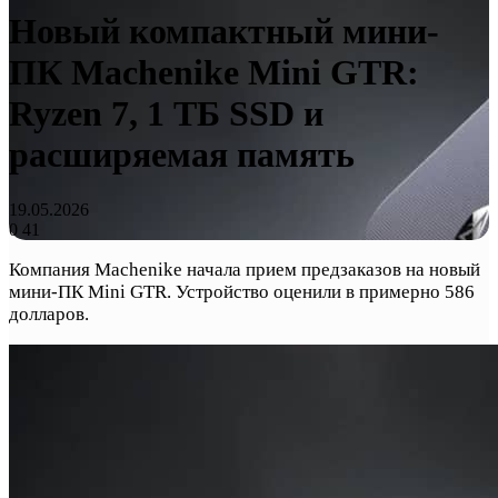
Новый компактный мини-
ПК Machenike Mini GTR:
Ryzen 7, 1 ТБ SSD и
расширяемая память
19.05.2026
0
41
Компания Machenike начала прием предзаказов на новый
мини-ПК Mini GTR. Устройство оценили в примерно 586
долларов.