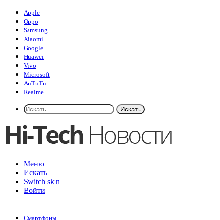
Apple
Oppo
Samsung
Xiaomi
Google
Huawei
Vivo
Microsoft
AnTuTu
Realme
Искать
Меню
Искать
Switch skin
Войти
Смартфоны