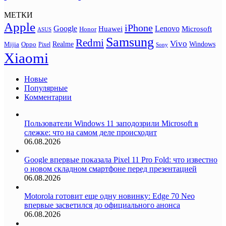
МЕТКИ
Apple
iPhone
Google
Lenovo
Huawei
Microsoft
Honor
ASUS
Samsung
Redmi
Vivo
Realme
Oppo
Windows
Mijia
Pixel
Sony
Xiaomi
Новые
Популярные
Комментарии
Пользователи Windows 11 заподозрили Microsoft в
слежке: что на самом деле происходит
06.08.2026
Google впервые показала Pixel 11 Pro Fold: что известно
о новом складном смартфоне перед презентацией
06.08.2026
Motorola готовит еще одну новинку: Edge 70 Neo
впервые засветился до официального анонса
06.08.2026