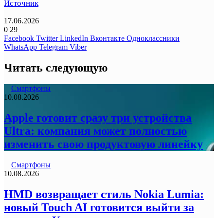
Источник
17.06.2026
0
29
Facebook
Twitter
LinkedIn
Вконтакте
Одноклассники
WhatsApp
Telegram
Viber
Читать следующую
Смартфоны
10.08.2026
Apple готовит сразу три устройства
Ultra: компания может полностью
изменить свою продуктовую линейку
Смартфоны
10.08.2026
HMD возвращает стиль Nokia Lumia:
новый Touch AI готовится выйти за