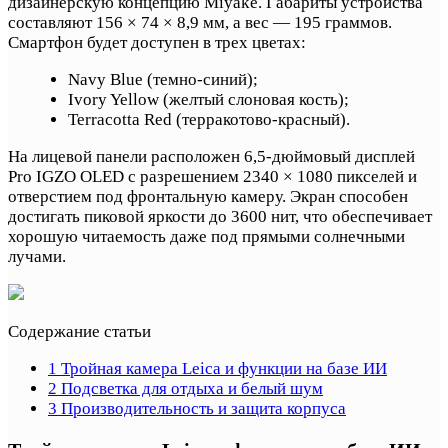
дизайнерскую концепцию Miyake. Габариты устройства
составляют 156 × 74 × 8,9 мм, а вес — 195 граммов.
Смартфон будет доступен в трех цветах:
Navy Blue (темно-синий);
Ivory Yellow (желтый слоновая кость);
Terracotta Red (терракотово-красный).
На лицевой панели расположен 6,5-дюймовый дисплей
Pro IGZO OLED с разрешением 2340 × 1080 пикселей и
отверстием под фронтальную камеру. Экран способен
достигать пиковой яркости до 3600 нит, что обеспечивает
хорошую читаемость даже под прямыми солнечными
лучами.
Содержание статьи
1
Тройная камера Leica и функции на базе ИИ
2
Подсветка для отдыха и белый шум
3
Производительность и защита корпуса