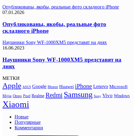
Опубликованы, якобы, реальные фото складного iPhone
07.01.2026
Опубликованы, якобы, реальные фото
складного iPhone
Наушники Sony WF-1000XM5 представят на днях
16.06.2023
Наушники Sony WF-1000XM5 представят на
днях
МЕТКИ
Apple
iPhone
Google
Lenovo
Huawei
Microsoft
Honor
ASUS
Samsung
Redmi
Vivo
Realme
Oppo
Windows
Mijia
Pixel
Sony
Xiaomi
Новые
Популярные
Комментарии