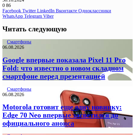
0
86
Facebook
Twitter
LinkedIn
Вконтакте
Одноклассники
WhatsApp
Telegram
Viber
Читать следующую
Смартфоны
06.08.2026
Google впервые показала Pixel 11 Pro
Fold: что известно о новом складном
смартфоне перед презентацией
Смартфоны
06.08.2026
Motorola готовит еще одну новинку:
Edge 70 Neo впервые засветился до
официального анонса