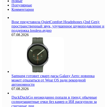
Новые
Популярные
Комментарии
Bose представила QuietComfort Headphones (2nd Gen):
пространственный звук, улучшенное шумоподавление и
поддержка lossless-аудио
07.08.2026
Samsung готовит смарт-часы Galaxy Aero: новинка
может отказаться от Wear OS ради рекордной
автономности
07.08.2026
DuckDuckGo неожиданно попали в тренд: обычные
солнцезащитные очки без камер и ИИ раскупили за
считаные дни