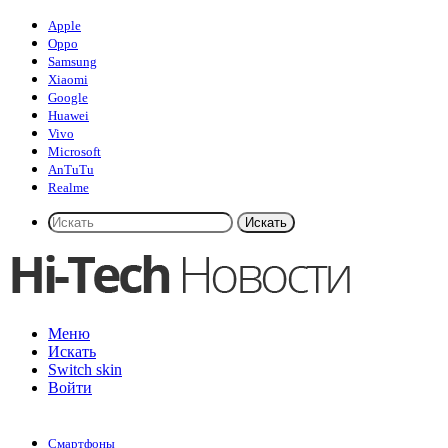
Apple
Oppo
Samsung
Xiaomi
Google
Huawei
Vivo
Microsoft
AnTuTu
Realme
Искать
Меню
Искать
Switch skin
Войти
Смартфоны