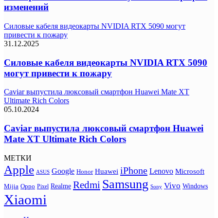
изменений
Силовые кабеля видеокарты NVIDIA RTX 5090 могут
привести к пожару
31.12.2025
Силовые кабеля видеокарты NVIDIA RTX 5090
могут привести к пожару
Caviar выпустила люксовый смартфон Huawei Mate XT
Ultimate Rich Colors
05.10.2024
Caviar выпустила люксовый смартфон Huawei
Mate XT Ultimate Rich Colors
МЕТКИ
Apple
iPhone
Google
Lenovo
Huawei
Microsoft
Honor
ASUS
Samsung
Redmi
Vivo
Realme
Oppo
Windows
Mijia
Pixel
Sony
Xiaomi