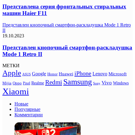
Представлена серия фронтальных стиральных
машин Haier F11
Представлен кнопочный смартфон-раскладушка Mode 1 Retro
II
19.10.2023
Представлен кнопочный смартфон-раскладушка
Mode 1 Retro II
МЕТКИ
Apple
iPhone
Google
Lenovo
Huawei
Microsoft
Honor
ASUS
Samsung
Redmi
Vivo
Realme
Oppo
Windows
Mijia
Pixel
Sony
Xiaomi
Новые
Популярные
Комментарии