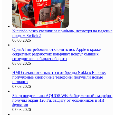
Nintendo резко увеличила прибыль, несмотря на падение
продаж Switch 2
08.08.2026
OpenAI потребовала отклонить иск Apple о краже
секретных разработок: конфликт вокруг бывших
сотрудников набирает обороты
08.08.2026
HMD начала отказываться от бренда Nokia в Европе:
популярные кнопочные телефоны получили новые
названия
07.08.2026
Sharp представила AQUOS Wish6: бюджетный смартфон
получил экран 120 Гц, защиту от мошенников и ИИ-
функции
07.08.2026