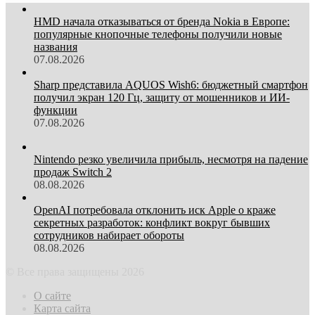
HMD начала отказываться от бренда Nokia в Европе:
популярные кнопочные телефоны получили новые
названия
07.08.2026
Sharp представила AQUOS Wish6: бюджетный смартфон
получил экран 120 Гц, защиту от мошенников и ИИ-
функции
07.08.2026
Nintendo резко увеличила прибыль, несмотря на падение
продаж Switch 2
08.08.2026
OpenAI потребовала отклонить иск Apple о краже
секретных разработок: конфликт вокруг бывших
сотрудников набирает обороты
08.08.2026
© Все права защищены 2026
О сайте
Карта сайта