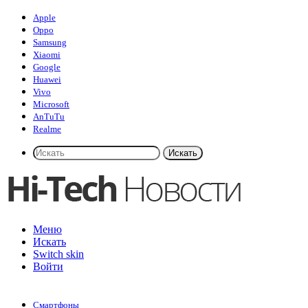
Apple
Oppo
Samsung
Xiaomi
Google
Huawei
Vivo
Microsoft
AnTuTu
Realme
Искать
Меню
Искать
Switch skin
Войти
Смартфоны