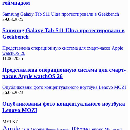
геймпадом
Samsung Galaxy Tab S11 Ultra протестировали в Geekbench
29.08.2025
Samsung Galaxy Tab S11 Ultra протестировали в
Geekbench
Представлена операционную система для смарт-часов Apple
watchOS 26
11.06.2025
Представлена операционную система для смарт-
часов Apple watchOS 26
Опубликованы фото концептуального ноутбука Lenovo MOZI
26.05.2023
Опубликованы фото концептуального ноутбука
Lenovo MOZI
МЕТКИ
Apple
iPhone
Google
Lenovo
Huawei
Microsoft
Honor
ASUS