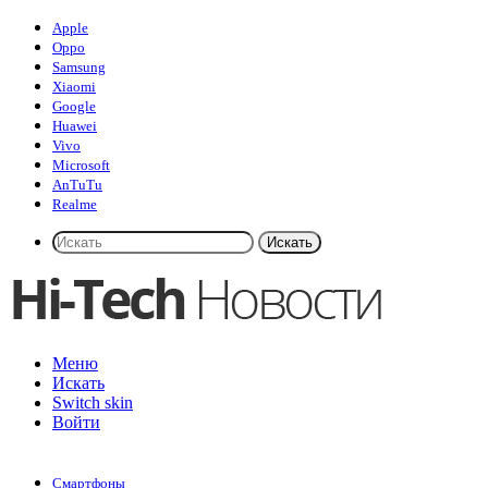
Apple
Oppo
Samsung
Xiaomi
Google
Huawei
Vivo
Microsoft
AnTuTu
Realme
Искать
Меню
Искать
Switch skin
Войти
Смартфоны