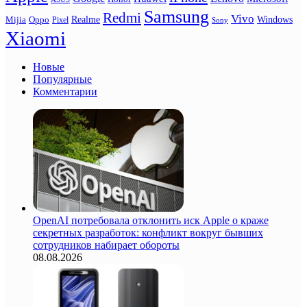
Samsung
Redmi
Vivo
Realme
Oppo
Windows
Mijia
Pixel
Sony
Xiaomi
Новые
Популярные
Комментарии
OpenAI потребовала отклонить иск Apple о краже
секретных разработок: конфликт вокруг бывших
сотрудников набирает обороты
08.08.2026