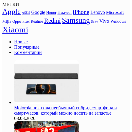
МЕТКИ
Apple
iPhone
Google
Lenovo
Huawei
Microsoft
Honor
ASUS
Samsung
Redmi
Vivo
Realme
Oppo
Windows
Mijia
Pixel
Sony
Xiaomi
Новые
Популярные
Комментарии
Motorola показала необычный гибрид смартфона и
смарт-часов, который можно носить на запястье
08.08.2026