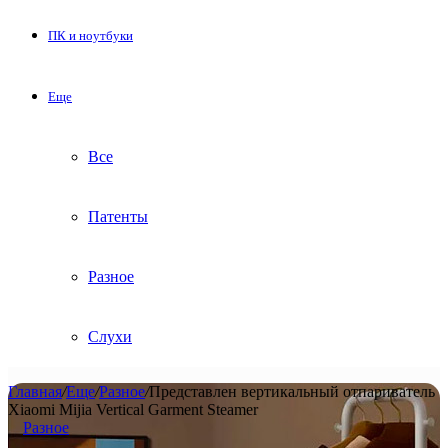
ПК и ноутбуки
Еще
Все
Патенты
Разное
Слухи
Главная
/
Еще
/
Разное
/
Представлен вертикальный отпариватель
Xiaomi Mijia Vertical Garment Steamer
Разное