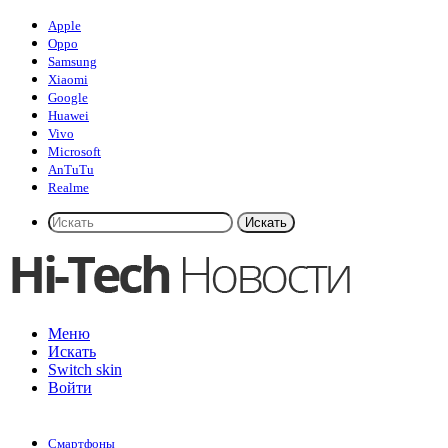
Apple
Oppo
Samsung
Xiaomi
Google
Huawei
Vivo
Microsoft
AnTuTu
Realme
Искать
Меню
Искать
Switch skin
Войти
Смартфоны