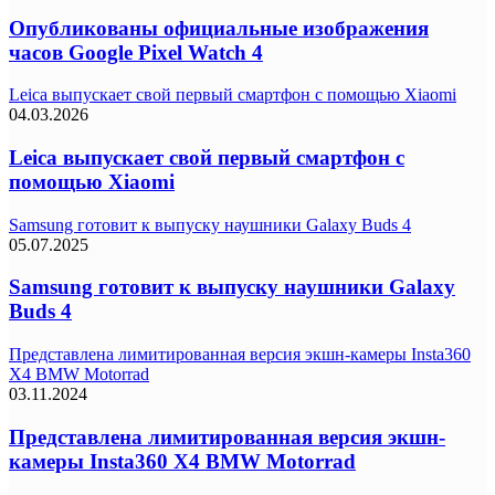
Опубликованы официальные изображения
часов Google Pixel Watch 4
Leica выпускает свой первый смартфон с помощью Xiaomi
04.03.2026
Leica выпускает свой первый смартфон с
помощью Xiaomi
Samsung готовит к выпуску наушники Galaxy Buds 4
05.07.2025
Samsung готовит к выпуску наушники Galaxy
Buds 4
Представлена лимитированная версия экшн-камеры Insta360
X4 BMW Motorrad
03.11.2024
Представлена лимитированная версия экшн-
камеры Insta360 X4 BMW Motorrad