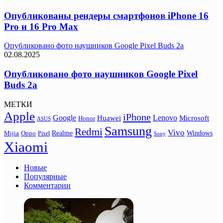
Опубликованы рендеры смартфонов iPhone 16
Pro и 16 Pro Max
Опубликовано фото наушников Google Pixel Buds 2a
02.08.2025
Опубликовано фото наушников Google Pixel
Buds 2a
МЕТКИ
Apple
iPhone
Google
Lenovo
Huawei
Microsoft
Honor
ASUS
Samsung
Redmi
Vivo
Realme
Oppo
Windows
Mijia
Pixel
Sony
Xiaomi
Новые
Популярные
Комментарии