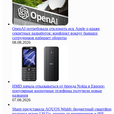
OpenAI потребовала отклонить иск Apple о краже
секретных разработок: конфликт вокруг бывших
сотрудников набирает обороты
08.08.2026
HMD начала отказываться от бренда Nokia в Европе:
популярные кнопочные телефоны получили новые
названия
07.08.2026
Sharp представила AQUOS Wish6: бюджетный смартфон
получил экран 120 Гц, защиту от мошенников и ИИ-