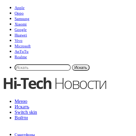
Apple
Oppo
Samsung
Xiaomi
Google
Huawei
Vivo
Microsoft
AnTuTu
Realme
Искать
Меню
Искать
Switch skin
Войти
Смартфоны