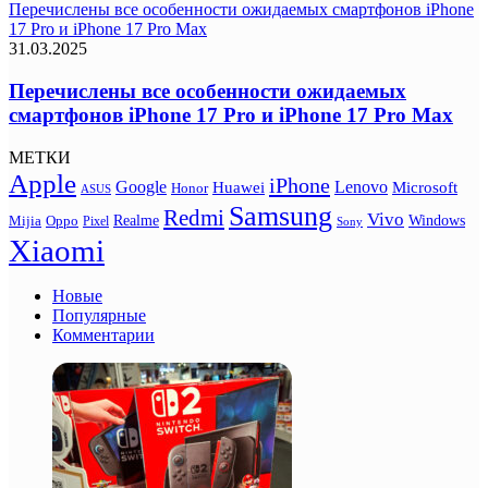
Перечислены все особенности ожидаемых смартфонов iPhone
17 Pro и iPhone 17 Pro Max
31.03.2025
Перечислены все особенности ожидаемых
смартфонов iPhone 17 Pro и iPhone 17 Pro Max
МЕТКИ
Apple
iPhone
Google
Lenovo
Huawei
Microsoft
Honor
ASUS
Samsung
Redmi
Vivo
Realme
Oppo
Windows
Mijia
Pixel
Sony
Xiaomi
Новые
Популярные
Комментарии