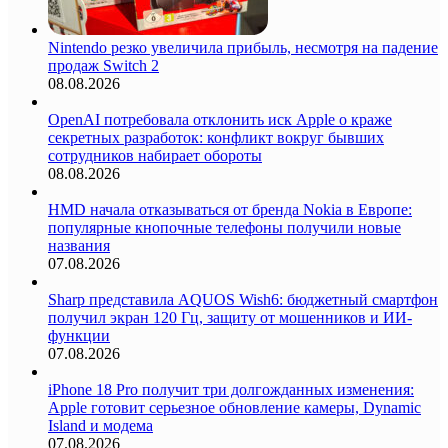
Nintendo резко увеличила прибыль, несмотря на падение
продаж Switch 2
08.08.2026
OpenAI потребовала отклонить иск Apple о краже
секретных разработок: конфликт вокруг бывших
сотрудников набирает обороты
08.08.2026
HMD начала отказываться от бренда Nokia в Европе:
популярные кнопочные телефоны получили новые
названия
07.08.2026
Sharp представила AQUOS Wish6: бюджетный смартфон
получил экран 120 Гц, защиту от мошенников и ИИ-
функции
07.08.2026
iPhone 18 Pro получит три долгожданных изменения:
Apple готовит серьезное обновление камеры, Dynamic
Island и модема
07.08.2026