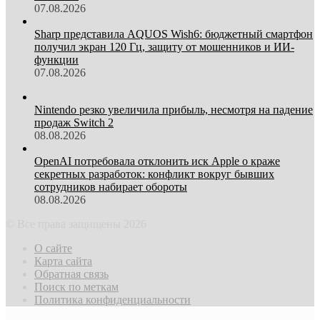
07.08.2026
Sharp представила AQUOS Wish6: бюджетный смартфон
получил экран 120 Гц, защиту от мошенников и ИИ-
функции
07.08.2026
Nintendo резко увеличила прибыль, несмотря на падение
продаж Switch 2
08.08.2026
OpenAI потребовала отклонить иск Apple о краже
секретных разработок: конфликт вокруг бывших
сотрудников набирает обороты
08.08.2026
© Все права защищены 2026
О сайте
Карта сайта
Обратная связь
Поиск по меткам
Политика конфиденциальности