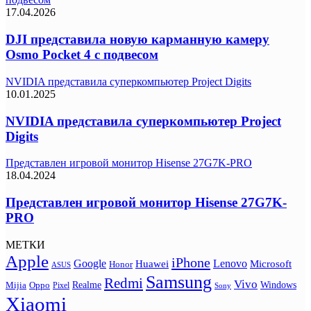
17.04.2026
DJI представила новую карманную камеру
Osmo Pocket 4 с подвесом
NVIDIA представила суперкомпьютер Project Digits
10.01.2025
NVIDIA представила суперкомпьютер Project
Digits
Представлен игровой монитор Hisense 27G7K-PRO
18.04.2024
Представлен игровой монитор Hisense 27G7K-
PRO
МЕТКИ
Apple
iPhone
Google
Lenovo
Huawei
Microsoft
Honor
ASUS
Samsung
Redmi
Vivo
Realme
Oppo
Windows
Mijia
Pixel
Sony
Xiaomi