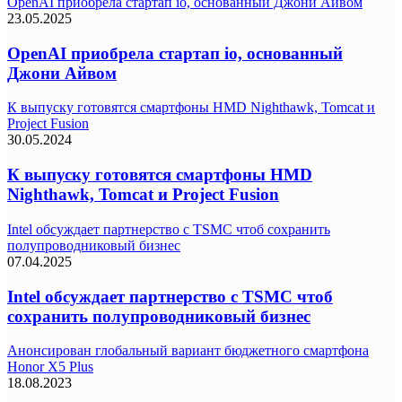
OpenAI приобрела стартап io, основанный Джони Айвом
23.05.2025
OpenAI приобрела стартап io, основанный
Джони Айвом
К выпуску готовятся смартфоны HMD Nighthawk, Tomcat и
Project Fusion
30.05.2024
К выпуску готовятся смартфоны HMD
Nighthawk, Tomcat и Project Fusion
Intel обсуждает партнерство с TSMC чтоб сохранить
полупроводниковый бизнес
07.04.2025
Intel обсуждает партнерство с TSMC чтоб
сохранить полупроводниковый бизнес
Анонсирован глобальный вариант бюджетного смартфона
Honor X5 Plus
18.08.2023