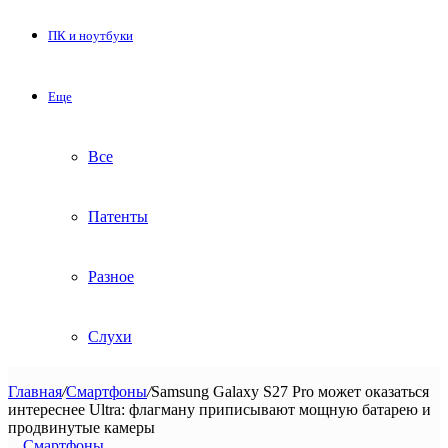
ПК и ноутбуки
Еще
Все
Патенты
Разное
Слухи
Главная
/
Смартфоны
/
Samsung Galaxy S27 Pro может оказаться
интереснее Ultra: флагману приписывают мощную батарею и
продвинутые камеры
Смартфоны