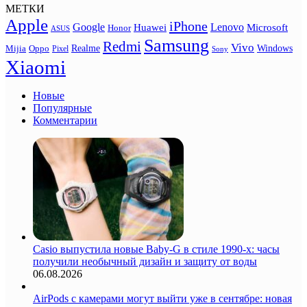
МЕТКИ
Apple
iPhone
Google
Lenovo
Huawei
Microsoft
Honor
ASUS
Samsung
Redmi
Vivo
Realme
Oppo
Windows
Mijia
Pixel
Sony
Xiaomi
Новые
Популярные
Комментарии
Casio выпустила новые Baby-G в стиле 1990-х: часы
получили необычный дизайн и защиту от воды
06.08.2026
AirPods с камерами могут выйти уже в сентябре: новая