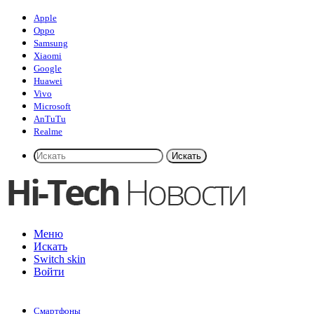
Apple
Oppo
Samsung
Xiaomi
Google
Huawei
Vivo
Microsoft
AnTuTu
Realme
Искать
Меню
Искать
Switch skin
Войти
Смартфоны