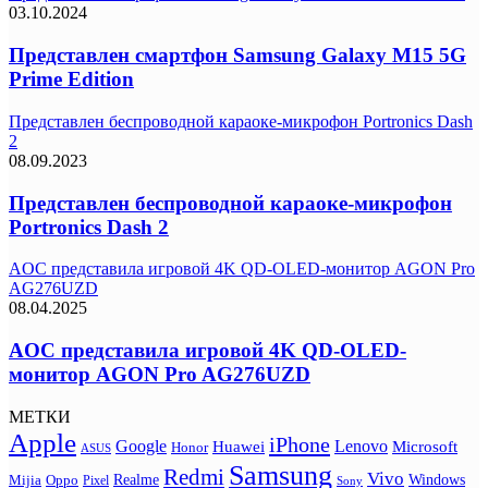
03.10.2024
Представлен смартфон Samsung Galaxy M15 5G
Prime Edition
Представлен беспроводной караоке-микрофон Portronics Dash
2
08.09.2023
Представлен беспроводной караоке-микрофон
Portronics Dash 2
AOC представила игровой 4K QD-OLED-монитор AGON Pro
AG276UZD
08.04.2025
AOC представила игровой 4K QD-OLED-
монитор AGON Pro AG276UZD
МЕТКИ
Apple
iPhone
Google
Lenovo
Huawei
Microsoft
Honor
ASUS
Samsung
Redmi
Vivo
Realme
Oppo
Windows
Mijia
Pixel
Sony