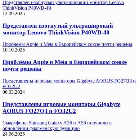
Представлен изогнутый ультраширокий монитор Lenovo
ThinkVision P40WD-40
12.09.2025
Представлен изогнутый ультраширокий
монитор Lenovo ThinkVision P40WD-40
Проблемы Apple и Meta в Европейском союзе почти решены
10.10.2025
Проблемы Apple и Meta в Европейском союзе
почти решены
Представлены игровые мониторы Gigabyte AORUS FO27Q3 и
FO32U2
06.03.2024
Представлены игровые мониторы Gigabyte
AORUS FO27Q3 и FO32U2
Смартфоны Samsung Galaxy A36 и A56 получили в
обновлении флагманскую функцию
24.06.2025