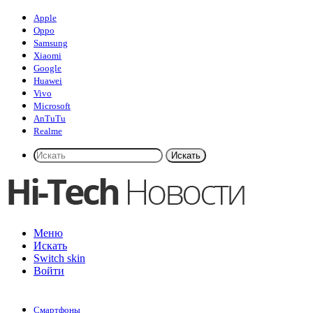
Apple
Oppo
Samsung
Xiaomi
Google
Huawei
Vivo
Microsoft
AnTuTu
Realme
Искать
Меню
Искать
Switch skin
Войти
Смартфоны