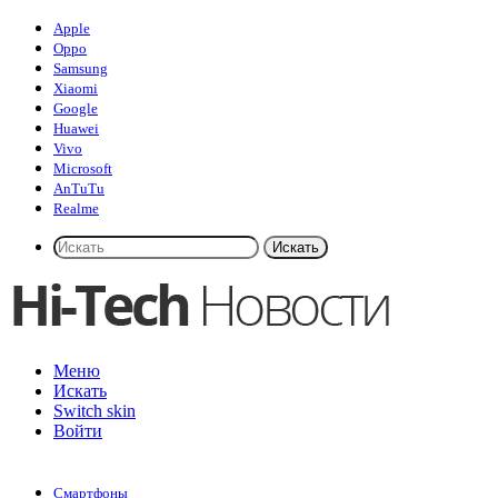
Apple
Oppo
Samsung
Xiaomi
Google
Huawei
Vivo
Microsoft
AnTuTu
Realme
Искать
Меню
Искать
Switch skin
Войти
Смартфоны