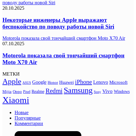
поводу работы новой Siri
20.10.2025
Некоторые инженеры Apple выражают
беспокойство по поводу работы новой Siri
Motorola показала свой тончайший смартфон Moto X70 Air
07.10.2025
Motorola показала свой тончайший смартфон
Moto X70 Air
МЕТКИ
Apple
iPhone
Google
Lenovo
Huawei
Microsoft
Honor
ASUS
Samsung
Redmi
Vivo
Realme
Oppo
Windows
Mijia
Pixel
Sony
Xiaomi
Новые
Популярные
Комментарии