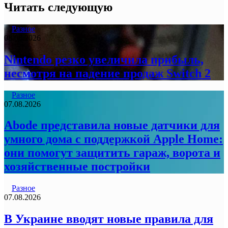
Читать следующую
Разное
08.08.2026
Nintendo резко увеличила прибыль,
несмотря на падение продаж Switch 2
Разное
07.08.2026
Abode представила новые датчики для
умного дома с поддержкой Apple Home:
они помогут защитить гараж, ворота и
хозяйственные постройки
Разное
07.08.2026
В Украине вводят новые правила для