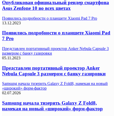
Опубликован официальный рендер смартфона
Asus Zenfone 10 во всех цветах
Появились подробности о планшете Xiaomi Pad 7 Pro
13.12.2023
Появились подробности о планшете Xiaomi Pad
7 Pro
Представлен портативный проектор Anker Nebula Capsule 3
размером с банку газировки
05.11.2023
Представлен портативный проектор Anker
Nebula Capsule 3 размером с банку газировки
Samsung начала тизерить Galaxy Z Fold8, намекая на новый
«широкий» форм-фактор
02.07.2026
Samsung начала тизерить Galaxy Z Fold8,
намекая на новый «широкий» форм-фактор