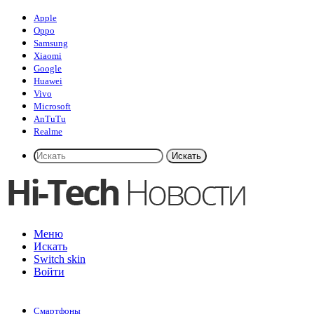
Apple
Oppo
Samsung
Xiaomi
Google
Huawei
Vivo
Microsoft
AnTuTu
Realme
Искать
Меню
Искать
Switch skin
Войти
Смартфоны