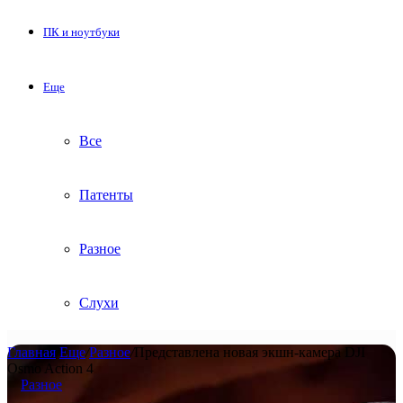
ПК и ноутбуки
Еще
Все
Патенты
Разное
Слухи
Главная
/
Еще
/
Разное
/
Представлена новая экшн-камера DJI
Osmo Action 4
Разное