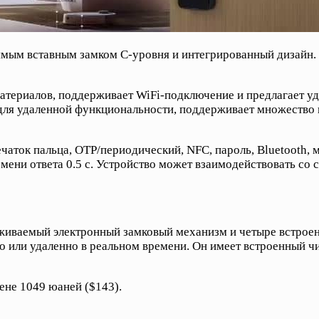
рямым вставным замком C-уровня и интегрированный дизайн
материалов, поддерживает WiFi-подключение и предлагает у
ля удаленной функциональности, поддерживает множество в
аток пальца, OTP/периодический, NFC, пароль, Bluetooth, 
мени ответа 0.5 с. Устройство может взаимодействовать со 
живаемый электронный замковый механизм и четыре встроен
 или удаленно в реальном времени. Он имеет встроенный чи
ене 1049 юаней ($143).