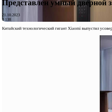
Представлен умный дверной з
21.10.2023
0
138
Китайский технологический гигант Xiaomi выпустил усове