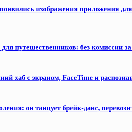
ти появились изображения приложения дл
 для путешественников: без комиссии з
ний хаб с экраном, FaceTime и распозна
оления: он танцует брейк-данс, перевозит