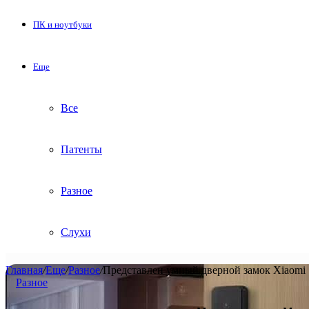
ПК и ноутбуки
Еще
Все
Патенты
Разное
Слухи
Главная
/
Еще
/
Разное
/
Представлен умный дверной замок Xiaomi 
Разное