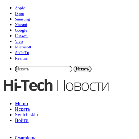
Apple
Oppo
Samsung
Xiaomi
Google
Huawei
Vivo
Microsoft
AnTuTu
Realme
Искать
Меню
Искать
Switch skin
Войти
Смартфоны