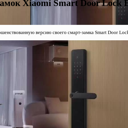
амок Xiaomi Smart Door Lock 
ршенствованную версию своего смарт-замка Smart Door Lock